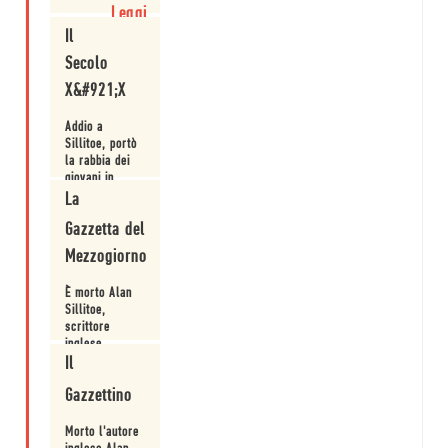
sera,
Leggi
Domenica
Il
mattina" da cui
Reisz trasse il
Secolo
film omonimo
X&#921;X
Addio a
Sillitoe, portò
la rabbia dei
giovani in
letteratura
La
Leggi
Gazzetta del
Mezzogiorno
È morto Alan
Sillitoe,
scrittore
inglese
Il
Leggi
Gazzettino
Morto l'autore