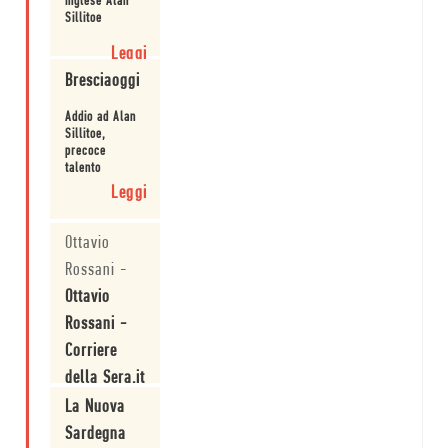
inglese Alan
Sillitoe
Leggi
Bresciaoggi
Addio ad Alan
Sillitoe,
precoce
talento
letterario
Leggi
Ottavio
Rossani
-
Ottavio
Rossani -
Corriere
della Sera.it
- Il Blog
La Nuova
della Poesia
Sardegna