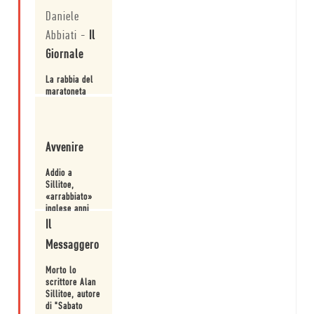
Daniele
Abbiati
-
Il
Giornale
La rabbia del
maratoneta
solitario
Leggi
Avvenire
Addio a
Sillitoe,
«arrabbiato»
inglese anni
'60
Il
Leggi
Messaggero
Morto lo
scrittore Alan
Sillitoe, autore
di "Sabato