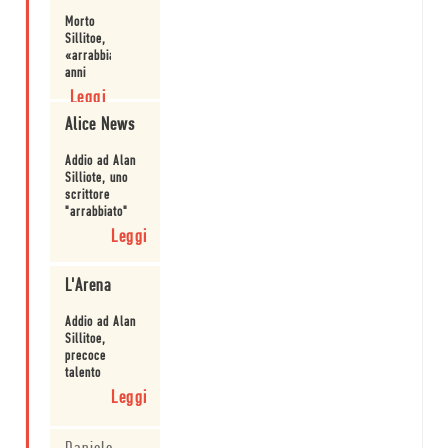
La solitudine
Morto
del maratoneta
Sillitoe,
«arrabbiato»
Leggi
anni
Sessanta
Leggi
Alice News
Addio ad Alan
Silliote, uno
scrittore
"arrabbiato"
Leggi
L'Arena
Addio ad Alan
Sillitoe,
precoce
talento
letterario
Leggi