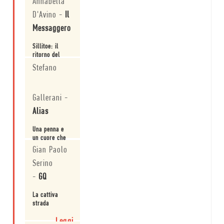
Annabella
D'Avino
-
Il
Messaggero
Sillitoe: il
ritorno del
maratoneta
Stefano
solitario che
non voleva
Leggi
vincere
Gallerani
-
Alias
Una penna e
un cuore che
graffiano
Gian Paolo
Serino
Leggi
-
GQ
La cattiva
strada
Leggi