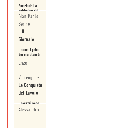
Emozioni: La
solitudine del
maratoneta
Gian Paolo
Serino
Leggi
-
Il
Giornale
I numeri primi
dei maratoneti
eterni secondi
Enzo
Leggi
Verrengia
-
Le Conquiste
del Lavoro
I ragazzi poco
raccomandabili
Alessandro
di Alan Sillitoe
Leggi