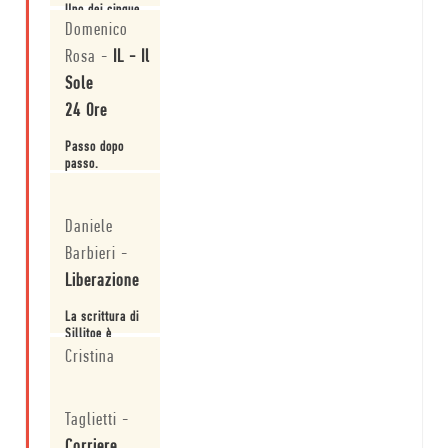
Uno dei cinque
racconti più
Domenico
belli letti nella
Rosa
-
IL - Il
mia vita.
Sole
Leggi
24 Ore
Passo dopo
passo.
Leggi
Daniele
Barbieri
-
Liberazione
La scrittura di
Sillitoe è
capace di
Cristina
passare dal
rigore
Leggi
dell'analisi
Taglietti
-
sociologica
alla tenerezza,
Corriere