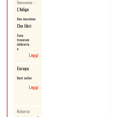
Genovese
-
L'Adige
Una maratona
come vendetta
Che libri
degli oppressi
Cosa
Leggi
troveremo
inlibreria
a
gennaio
Leggi
e
febbraio
Europa
Best seller
Leggi
Roberto