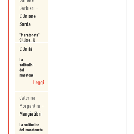
Daniele
Barbieri
-
L'Unione
Sarda
"Maratoneta"
Sillitoe, il
saggio dalla
L'Unità
parte della
classe operaia
Leggi
La
solitudine
del
maratoneta
Leggi
Caterina
Morgantini
-
Mangialibri
La solitudine
del maratoneta