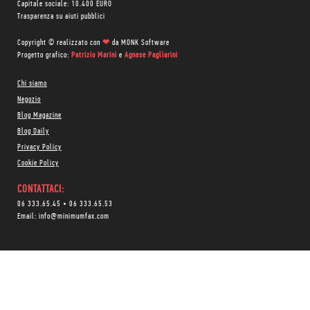
Capitale sociale: 10.400 EURO
Trasparenza su aiuti pubblici
Copyright © realizzato con
❤
da
MONK Software
Progetto grafico:
Patrizio Marini
e
Agnese Pagliarini
Chi siamo
Negozio
Blog Magazine
Blog Daily
Privacy Policy
Cookie Policy
CONTATTACI:
06 333.65.45
•
06 333.65.53
Email:
info@minimumfax.com