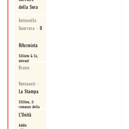
dal ghigno e
dallelogio
della Sera
della bravata
alla
L'Inghilterra
Antonello
sottigliezza di
amara prime
chi scava nei
dei Beatles
Guerrera
-
Il
sentimenti
umani più
Leggi
opposti ...
Riformista
Silliote & Co,
giovani
arrabbiati
Bruno
Leggi
Ventavoli
-
La Stampa
Sillitoe, il
romanzo della
rabbia
L'Unità
Leggi
Addio