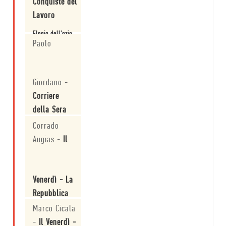
Conquiste del
Lavoro
Elogio dell'ozio
(e delle buone
Paolo
letture)
Leggi
Giordano
-
Corriere
della Sera
Corrado
Il ribelle
Sillitoe: un
Augias
-
Il
maratoneta
vendica i
proletari
Leggi
Venerdì - La
Repubblica
Marco Cicala
Segnalati da
Augias
-
Il Venerdì -