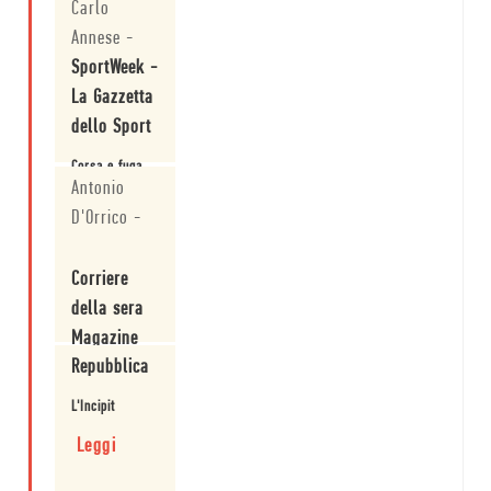
Carlo
Annese
-
SportWeek -
La Gazzetta
dello Sport
Corsa e fuga
dello sport
Antonio
verso la
D'Orrico
-
letteratura
Leggi
Corriere
della sera
Magazine
Repubblica
La solitudine
del maratoneta
L'Incipit
Leggi
Leggi