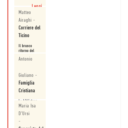
Leggi
Matteo
Airaghi
-
Corriere del
Ticino
Il brusco
ritorno del
maratoneta
Antonio
ribelle
Leggi
Giuliano
-
Famiglia
Cristiana
La biblioteca
Maria Isa
di famiglia
D'Ursi
Leggi
-