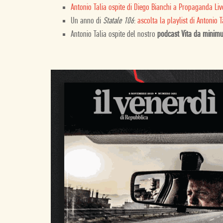
Antonio Talia ospite di Diego Bianchi a Propaganda Liv
Un anno di
Statale 106
:
ascolta la playlist di Antonio T
Antonio Talia ospite del nostro
podcast Vita da minim