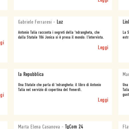
Leggi
Gabriele Ferraresi
-
Luz
Lin
Antonio Talia racconta i segreti della ‘ndrangheta, che
La S
dalla Statale 106 Jonica si è presa il mondo: l'intervista.
estr
gi
Leggi
la Repubblica
Mar
Una Statale che parla di 'ndrangheta: il libro di Antonio
Una 
Talia nel servizio di copertina del Venerdì.
Tali
gi
gust
Leggi
Marta Elena Casanova
-
TgCom 24
Fla