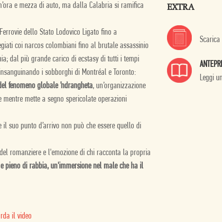
n’ora e mezza di auto, ma dalla Calabria si ramifica
EXTRA
Ferrovie dello Stato Lodovico Ligato fino a
Scarica
egiati coi narcos colombiani fino al brutale assassinio
a; dal più grande carico di ecstasy di tutti i tempi
ANTEPR
 insanguinando i sobborghi di Montréal e Toronto:
Leggi u
e del fenomeno globale ’ndrangheta
, un’organizzazione
me mentre mette a segno spericolate operazioni
 e il suo punto d’arrivo non può che essere quello di
ne del romanziere e l'emozione di chi racconta la propria
 e pieno di rabbia, un'immersione nel male che ha il
rda il video