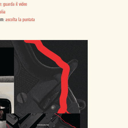
e: guarda il video
alia
um
:
ascolta la puntata