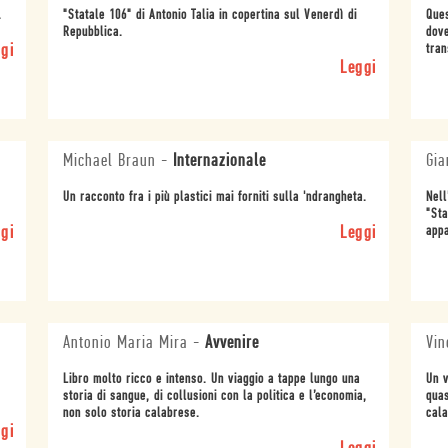
.
"Statale 106" di Antonio Talia in copertina sul Venerdì di
Ques
Repubblica.
dove
gi
tran
Leggi
Michael Braun
-
Internazionale
Gia
Un racconto fra i più plastici mai forniti sulla 'ndrangheta.
Nell
"Sta
gi
Leggi
appa
Antonio Maria Mira
-
Avvenire
Vin
Libro molto ricco e intenso. Un viaggio a tappe lungo una
Un v
storia di sangue, di collusioni con la politica e l’economia,
quas
non solo storia calabrese.
cala
gi