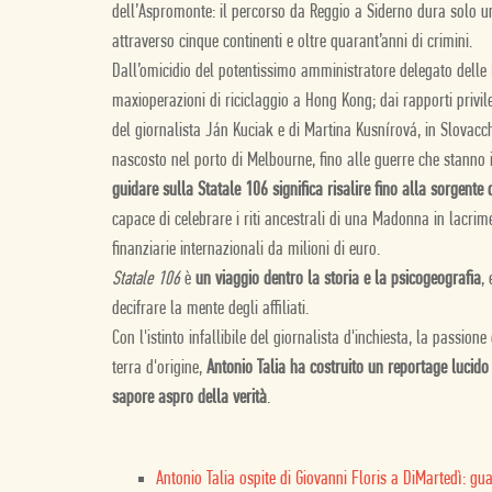
dell’Aspromonte: il percorso da Reggio a Siderno dura solo u
attraverso cinque continenti e oltre quarant’anni di crimini.
Dall’omicidio del potentissimo amministratore delegato delle 
maxioperazioni di riciclaggio a Hong Kong; dai rapporti privil
del giornalista Ján Kuciak e di Martina Kusnírová, in Slovacchi
nascosto nel porto di Melbourne, fino alle guerre che stanno
guidare sulla Statale 106 significa risalire fino alla sorgent
capace di celebrare i riti ancestrali di una Madonna in lacri
finanziarie internazionali da milioni di euro.
Statale 106
è
un viaggio dentro la storia e la psicogeografia
,
decifrare la mente degli affiliati.
Con l'istinto infallibile del giornalista d'inchiesta, la passio
terra d'origine,
Antonio Talia ha costruito un reportage lucido
sapore aspro della verità
.
Antonio Talia ospite di Giovanni Floris a DiMartedì: gua