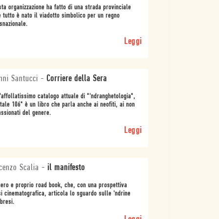
ta organizzazione ha fatto di una strada provinciale
 tutto è nato il viadotto simbolico per un regno
snazionale.
Leggi
nni Santucci
-
Corriere della Sera
'affollatissimo catalogo attuale di "'ndranghetologia",
tale 106" è un libro che parla anche ai neofiti, ai non
ssionati del genere.
Leggi
cenzo Scalia
-
il manifesto
ero e proprio road book, che, con una prospettiva
i cinematografica, articola lo sguardo sulle 'ndrine
bresi.