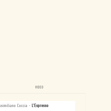
VIDEO
similiano Coccia
-
L'Espresso