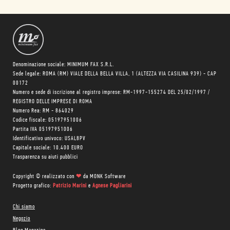
Denominazione sociale: MINIMUM FAX S.R.L.
Sede legale: ROMA (RM) VIALE DELLA BELLA VILLA, 1 (ALTEZZA VIA CASILINA 939) - CAP
00172
Numero e sede di iscrizione al registro imprese: RM-1997-155274 DEL 25/02/1997 /
REGISTRO DELLE IMPRESE DI ROMA
Numero Rea: RM - 864029
Codice fiscale: 05197951006
Partita IVA 05197951006
Identificativo univoco: USAL8PV
Capitale sociale: 10.400 EURO
Trasparenza su aiuti pubblici
Copyright © realizzato con
❤
da
MONK Software
Progetto grafico:
Patrizio Marini
e
Agnese Pagliarini
Chi siamo
Negozio