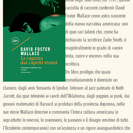
volta negli Stati Uniti, nel 1989, questa
raccolta di racconti confermò David
Foster Wallace come astro nascente
della nuova narrativa americana: uno
di quei rari talenti che, come ha
dichiarato la scrittrice Zadie Smith, è
magistralmente in grado di «unire
testa, cuore e viscere» nella sua
scrittura.
Un libro prodigio che quasi
immediatamente è diventato un
classico: dagli anni Sessanta di Lyndon Johnson al jazz patinato di Keith
Jarrett, dai quiz televisivi ai ranch dell’Oklahoma, dagli yuppies ai punk, dai
giovani matematici di Harvard ai proletari della provincia depressa, nelle
sue storie Wallace descrive e commenta l’intera cultura americana (e
soprattutto le nevrosi, le ossessioni, le passioni e il disagio emotivo di tutto
l’Occidente contemporaneo) con un’acutezza e un rigore avanguardistico che