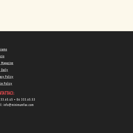
 siamo
ozio
g Magazine
 Daily
acy Policy
ie Policy
TATTACI:
333.65.45
•
06 333.65.53
il:
info@minimumfax.com