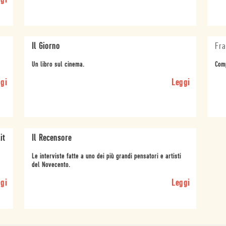
gi
Il Giorno
Fra
Un libro sul cinema.
Comp
gi
Leggi
it
Il Recensore
Le interviste fatte a uno dei più grandi pensatori e artisti
del Novecento.
gi
Leggi