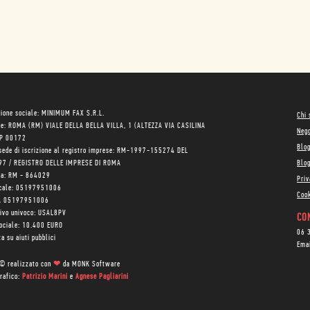
ione sociale: MINIMUM FAX S.R.L.
Chi
le: ROMA (RM) VIALE DELLA BELLA VILLA, 1 (ALTEZZA VIA CASILINA
Neg
AP 00172
Blo
sede di iscrizione al registro imprese: RM-1997-155274 DEL
97 / REGISTRO DELLE IMPRESE DI ROMA
Blog
ea: RM - 864029
Priv
scale: 05197951006
Cook
VA 05197951006
tivo univoco: USAL8PV
CON
sociale: 10.400 EURO
06 
a su aiuti pubblici
Ema
 © realizzato con
❤
da
MONK Software
rafico:
Patrizio Marini
e
Agnese Pagliarini