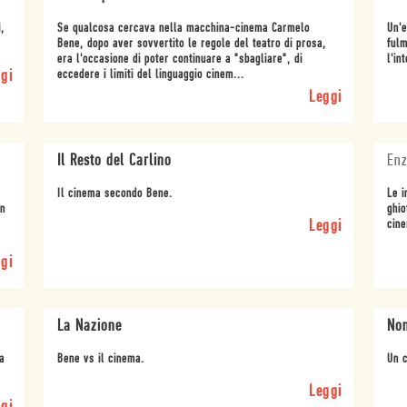
,
Se qualcosa cercava nella macchina-cinema Carmelo
Un'e
Bene, dopo aver sovvertito le regole del teatro di prosa,
fulm
era l'occasione di poter continuare a "sbagliare", di
l'in
gi
eccedere i limiti del linguaggio cinem...
Leggi
Il Resto del Carlino
En
Il cinema secondo Bene.
Le i
on
ghio
Leggi
cine
gi
La Nazione
Non
a
Bene vs il cinema.
Un c
Leggi