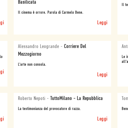
Basilicata
Il t
Il cinema è orrore. Parola di Carmelo Bene.
gi
Leggi
Alessandro Leogrande
-
Corriere Del
Ant
Mezzogiorno
lo
Le i
all'
L'arte non consola.
gi
Leggi
Roberto Nepoti
-
TuttoMilano - La Repubblica
To
La testimonianza del provocatore di razza.
Bene
gi
Leggi