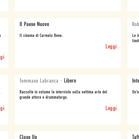
Il Paese Nuovo
Rob
o
Il cinema di Carmelo Bene.
Le i
a
limit
Leggi
gi
Tommaso Labranca
-
Libero
Int
,
Raccolte in volume le interviste sulla settima arte del
Un'e
grande attore e drammaturgo.
gi
Leggi
Close Up
Taf