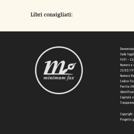
Libri consigliati:
Denominaz
Sede lega
939) - C
Numero e 
25/02/19
Numero R
Codice fi
Partita I
Identifica
Capitale 
Trasparenz
Copyright
Progetto g