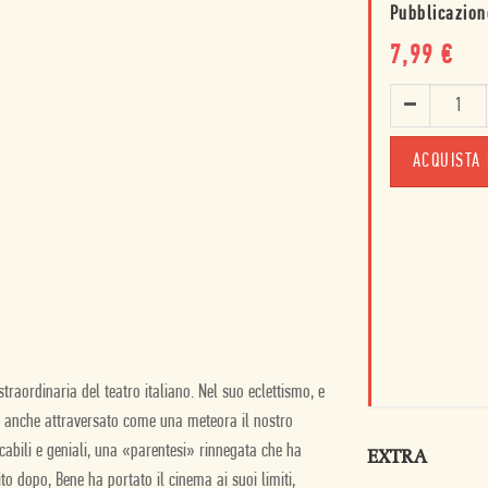
Pubblicazion
7,99
€
ACQUISTA 
raordinaria del teatro italiano. Nel suo eclettismo, e
ha anche attraversato come una meteora il nostro
icabili e geniali, una «parentesi» rinnegata che ha
EXTRA
ito dopo, Bene ha portato il cinema ai suoi limiti,