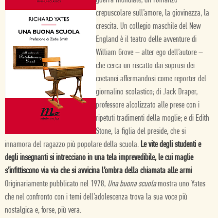
guerra mondiale, un romanzo
crepuscolare sull’amore, la giovinezza, la
crescita. Un collegio maschile del New
England è il teatro delle avventure di
William Grove – alter ego dell’autore –
che cerca un riscatto dai soprusi dei
coetanei affermandosi come reporter del
giornalino scolastico; di Jack Draper,
professore alcolizzato alle prese con i
ripetuti tradimenti della moglie; e di Edith
Stone, la figlia del preside, che si
innamora del ragazzo più popolare della scuola.
Le vite degli studenti e
degli insegnanti si intrecciano in una tela imprevedibile, le cui maglie
s’infittiscono via via che si avvicina l’ombra della chiamata alle armi
.
Originariamente pubblicato nel 1978,
Una buona scuola
mostra uno Yates
che nel confronto con i temi dell’adolescenza trova la sua voce più
nostalgica e, forse, più vera.