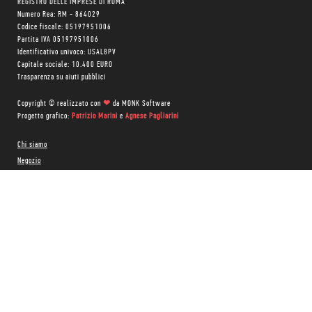
REGISTRO DELLE IMPRESE DI ROMA
Numero Rea: RM - 864029
Codice fiscale: 05197951006
Partita IVA 05197951006
Identificativo univoco: USAL8PV
Capitale sociale: 10.400 EURO
Trasparenza su aiuti pubblici
Copyright © realizzato con
❤
da
MONK Software
Progetto grafico:
Patrizio Marini
e
Agnese Pagliarini
Chi siamo
Negozio
Blog Magazine
Blog Daily
Privacy Policy
Cookie Policy
CONTATTACI:
06 333.65.45
•
06 333.65.53
Email:
info@minimumfax.com