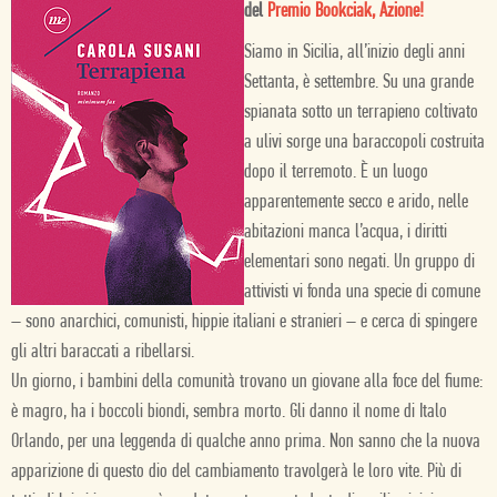
del
Premio Bookciak, Azione!
Siamo in Sicilia, all’inizio degli anni
Settanta, è settembre. Su una grande
spianata sotto un terrapieno coltivato
a ulivi sorge una baraccopoli costruita
dopo il terremoto. È un luogo
apparentemente secco e arido, nelle
abitazioni manca l’acqua, i diritti
elementari sono negati. Un gruppo di
attivisti vi fonda una specie di comune
– sono anarchici, comunisti, hippie italiani e stranieri – e cerca di spingere
gli altri baraccati a ribellarsi.
Un giorno, i bambini della comunità trovano un giovane alla foce del fiume:
è magro, ha i boccoli biondi, sembra morto. Gli danno il nome di Italo
Orlando, per una leggenda di qualche anno prima. Non sanno che la nuova
apparizione di questo dio del cambiamento travolgerà le loro vite. Più di