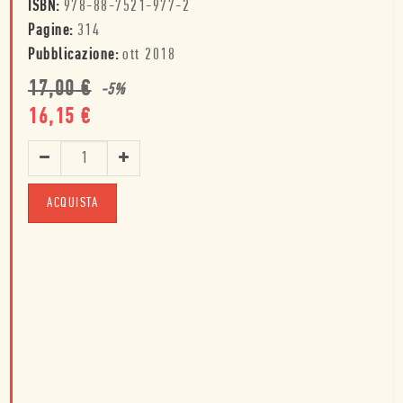
ISBN:
978-88-7521-977-2
Pagine:
314
Pubblicazione:
ott 2018
17,00
€
-
5
%
16,15
€
ACQUISTA