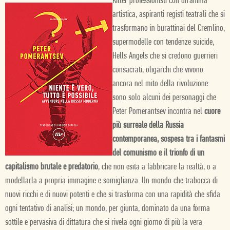
Killer professionisti con un’anima
artistica, aspiranti registi teatrali che si
trasformano in burattinai del Cremlino,
supermodelle con tendenze suicide,
Hells Angels che si credono guerrieri
consacrati, oligarchi che vivono
ancora nel mito della rivoluzione:
sono solo alcuni dei personaggi che
Peter Pomerantsev incontra nel
cuore
più surreale della Russia
contemporanea, sospesa tra i fantasmi
del comunismo e il trionfo di un
capitalismo brutale e predatorio
, che non esita a fabbricare la realtà, o a
modellarla a propria immagine e somiglianza. Un mondo che trabocca di
nuovi ricchi e di nuovi potenti e che si trasforma con una rapidità che sfida
ogni tentativo di analisi; un mondo, per giunta, dominato da una forma
sottile e pervasiva di dittatura che si rivela ogni giorno di più la vera