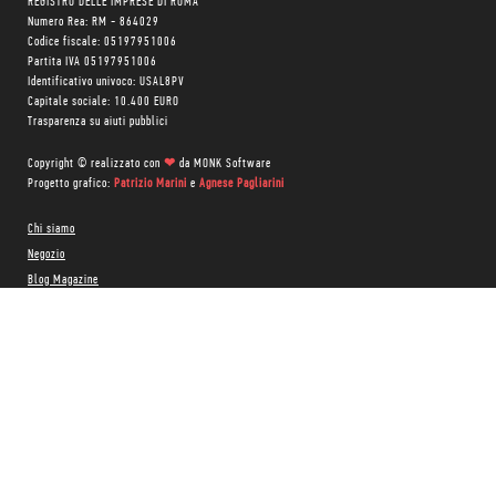
REGISTRO DELLE IMPRESE DI ROMA
Numero Rea: RM - 864029
Codice fiscale: 05197951006
Partita IVA 05197951006
Identificativo univoco: USAL8PV
Capitale sociale: 10.400 EURO
Trasparenza su aiuti pubblici
Copyright © realizzato con
❤
da
MONK Software
Progetto grafico:
Patrizio Marini
e
Agnese Pagliarini
Chi siamo
Negozio
Blog Magazine
Blog Daily
Privacy Policy
Cookie Policy
CONTATTACI:
06 333.65.45
•
06 333.65.53
Email:
info@minimumfax.com