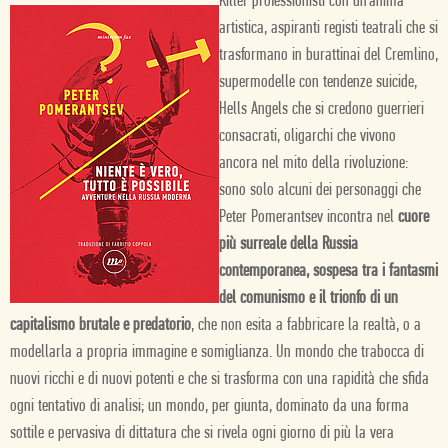
Killer professionisti con un’anima
artistica, aspiranti registi teatrali che si
trasformano in burattinai del Cremlino,
supermodelle con tendenze suicide,
Hells Angels che si credono guerrieri
consacrati, oligarchi che vivono
ancora nel mito della rivoluzione:
sono solo alcuni dei personaggi che
Peter Pomerantsev incontra nel
cuore
più surreale della Russia
contemporanea, sospesa tra i fantasmi
del comunismo e il trionfo di un
capitalismo brutale e predatorio
, che non esita a fabbricare la realtà, o a
modellarla a propria immagine e somiglianza. Un mondo che trabocca di
nuovi ricchi e di nuovi potenti e che si trasforma con una rapidità che sfida
ogni tentativo di analisi; un mondo, per giunta, dominato da una forma
sottile e pervasiva di dittatura che si rivela ogni giorno di più la vera