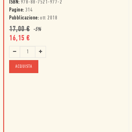
ISBN:
978-88-7521-977-2
Pagine:
314
Pubblicazione:
ott 2018
17,00
€
-
5
%
16,15
€
ACQUISTA