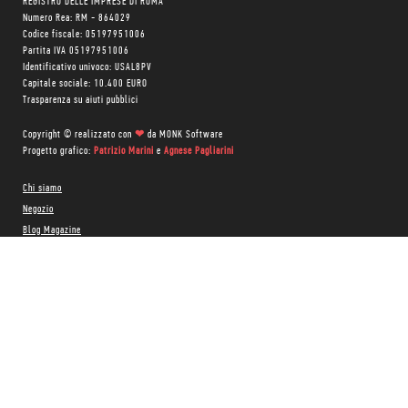
REGISTRO DELLE IMPRESE DI ROMA
Numero Rea: RM - 864029
Codice fiscale: 05197951006
Partita IVA 05197951006
Identificativo univoco: USAL8PV
Capitale sociale: 10.400 EURO
Trasparenza su aiuti pubblici
Copyright © realizzato con
❤
da
MONK Software
Progetto grafico:
Patrizio Marini
e
Agnese Pagliarini
Chi siamo
Negozio
Blog Magazine
Blog Daily
Privacy Policy
Cookie Policy
CONTATTACI:
06 333.65.45
•
06 333.65.53
Email:
info@minimumfax.com