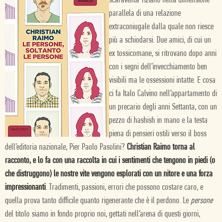
scaraventa Tiziano nella dimensione
parallela di una relazione
extraconiugale dalla quale non riesce
più a schiodarsi. Due amici, di cui un
ex tossicomane, si ritrovano dopo anni
con i segni dell’invecchiamento ben
visibili ma le ossessioni intatte. E cosa
ci fa Italo Calvino nell’appartamento di
un precario degli anni Settanta, con un
pezzo di hashish in mano e la testa
piena di pensieri ostili verso il boss
dell’editoria nazionale, Pier Paolo Pasolini?
Christian Raimo torna al
racconto, e lo fa con una raccolta in cui i sentimenti che tengono in piedi (o
che distruggono) le nostre vite vengono esplorati con un nitore e una forza
impressionanti
. Tradimenti, passioni, errori che possono costare caro, e
quella prova tanto difficile quanto rigenerante che è il perdono. Le
persone
del titolo siamo in fondo proprio noi, gettati nell’arena di questi giorni,