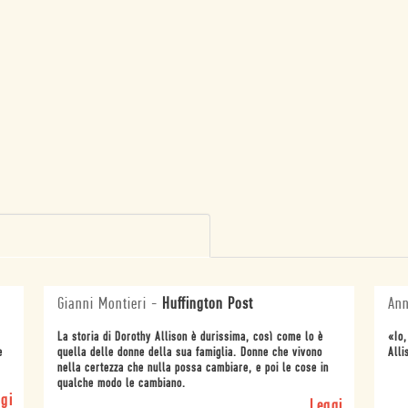
Gianni Montieri
-
Huffington Post
Ann
La storia di Dorothy Allison è durissima, così come lo è
«Io,
e
quella delle donne della sua famiglia. Donne che vivono
Alli
nella certezza che nulla possa cambiare, e poi le cose in
qualche modo le cambiano.
gi
Leggi