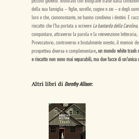
piccolo gioiello.
Il
lustrato con fotografie tratte dalla collezion
della sua famiglia – figlie, sorelle, cugine e zie – e degli 
loro e che, ciononostante, ne hanno condiviso i destini. E rac
riscatto che l’ha portata a scrivere
La bastarda della Carolina
,
conquistare, attraverso la parola e la reinvenzione letteraria
Provocatorio, controverso e brutalmente onesto, il memoir del
prospettiva diversa e complementare
, un mondo white trash n
e riscatto non sono mai separabili, ma due facce di un’unica
Altri libri di
:
Dorothy Allison