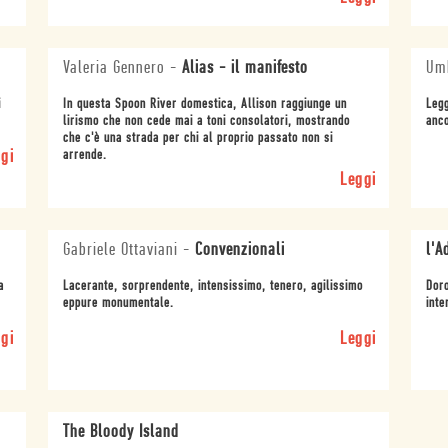
Valeria Gennero
-
Alias - il manifesto
Umb
i
In questa Spoon River domestica, Allison raggiunge un
Legg
lirismo che non cede mai a toni consolatori, mostrando
anco
che c'è una strada per chi al proprio passato non si
gi
arrende.
Leggi
Gabriele Ottaviani
-
Convenzionali
l'A
a
Lacerante, sorprendente, intensissimo, tenero, agilissimo
Doro
eppure monumentale.
inte
gi
Leggi
The Bloody Island