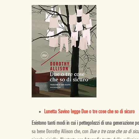
Lunetta Savino legge Due o tre cose che so di sicuro
Esistono tanti modi in cui i pettegolezzi di una generazione p
sa bene
Dorothy Allison che, con
Due o tre cose che so di sic