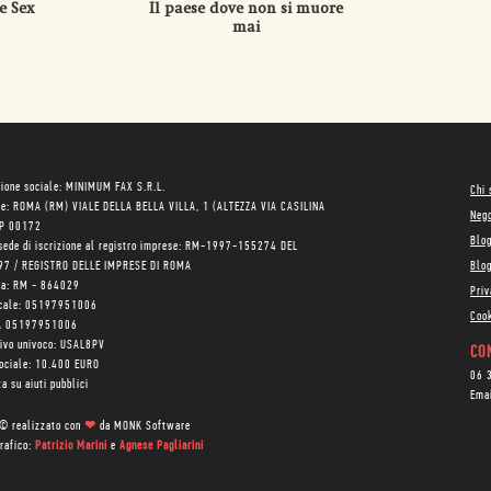
e Sex
Il paese dove non si muore
mai
ione sociale: MINIMUM FAX S.R.L.
Chi
le: ROMA (RM) VIALE DELLA BELLA VILLA, 1 (ALTEZZA VIA CASILINA
Neg
AP 00172
Blo
sede di iscrizione al registro imprese: RM-1997-155274 DEL
97 / REGISTRO DELLE IMPRESE DI ROMA
Blog
ea: RM - 864029
Priv
scale: 05197951006
Cook
VA 05197951006
tivo univoco: USAL8PV
CON
sociale: 10.400 EURO
06 
a su aiuti pubblici
Ema
 © realizzato con
❤
da
MONK Software
rafico:
Patrizio Marini
e
Agnese Pagliarini