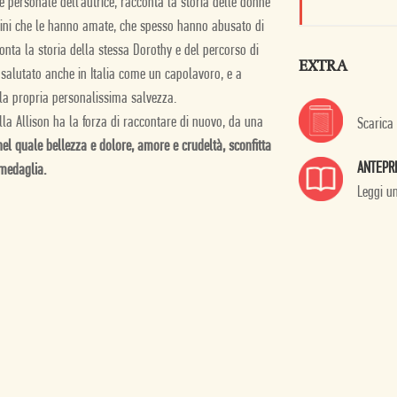
e personale dell’autrice, r
acconta la storia delle donne
uomini che le hanno amate, che spesso hanno abusato di
conta la storia della stessa Dorothy e del percorso di
EXTRA
 salutato anche in Italia come un capolavoro, e a
, la propria personalissima salvezza.
la Allison ha la forza di raccontare di nuovo, da una
Scarica
el quale bellezza e dolore, amore e crudeltà, sconfitta
ANTEPR
 medaglia.
Leggi u