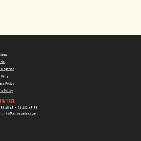
 siamo
ozio
g Magazine
 Daily
acy Policy
ie Policy
TATTACI:
333.65.45
•
06 333.65.53
il:
info@minimumfax.com