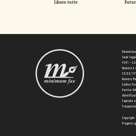
Libere tutte
Futur
Denominaz
Sede lega
939) - C
Numero e 
25/02/19
Numero R
Codice fi
Partita I
Identifica
Capitale 
Trasparenz
Copyright
Progetto g