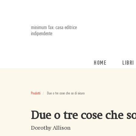
minimum fax: casa editrice
indipendente
HOME
LIBRI
Prodotti
Due o tre cose che so di sicuro
Due o tre cose che so
Dorothy Allison