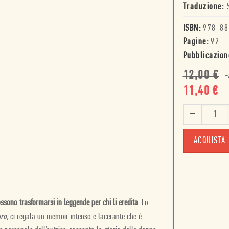
Traduzione:
ISBN:
978-88
Pagine:
92
Pubblicazion
12,00
€
-
11,40
€
ACQUISTA
ossono trasformarsi in leggende per chi li eredita
. Lo
uro,
ci regala un memoir intenso e lacerante che è