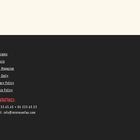
 siamo
ozio
g Magazine
 Daily
acy Policy
ie Policy
TATTACI:
333.65.45
•
06 333.65.53
il:
info@minimumfax.com