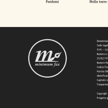
Perdersi
Nelle terre
Denominaz
Sede lega
939) - C
Numero e 
25/02/19
Numero R
Codice fi
Partita I
Identifica
Capitale 
Trasparenz
Copyright
Progetto g