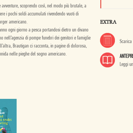
 avventure, scoprendo così, nel modo più brutale, a
re i pochi soldi accumulati rivendendo vuoti di
EXTRA
urger americano.
vanno ogni giorno a pesca portandosi dietro un divano
 nell’agenzia di pompe funebri dei genitori e famiglie
Scarica
altra, Brautigan ci racconta, in pagine di dolorosa,
 annida nelle pieghe del sogno americano.
ANTEPR
Leggi u