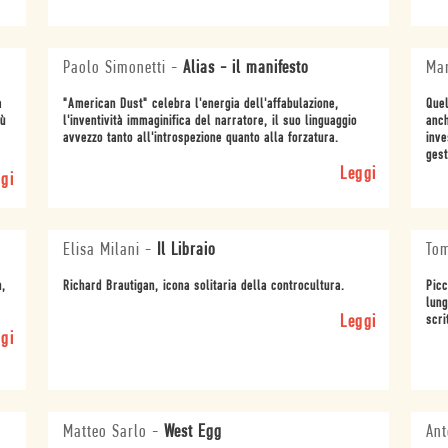
Paolo Simonetti
-
Alias - il manifesto
Mar
a
"American Dust" celebra l'energia dell'affabulazione,
Quel
ù
l'inventività immaginifica del narratore, il suo linguaggio
anch
avvezzo tanto all'introspezione quanto alla forzatura.
inve
gest
Leggi
gi
Elisa Milani
-
Il Libraio
To
n,
Richard Brautigan, icona solitaria della controcultura.
Picc
lung
Leggi
scri
gi
Matteo Sarlo
-
West Egg
Ant