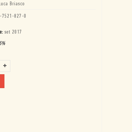
Luca Briasco
-7521-827-0
e:
set 2017
5
%