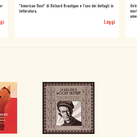
er
"American Dust" di Richard Brautigan e l’uso dei dettagli in
Un’e
letteratura.
mort
ame
gi
Leggi