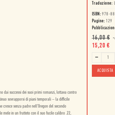
Traduzione:
ISBN:
978-88
Pagine:
129
Pubblicazion
16,00
€
-
15,20
€
ACQUISTA
no dai successi dei suoi primi romanzi, lottava contro
inuo sovrapporsi di piani temporali – la difficile
che cresce senza padre nell’Oregon del secondo
e mele in un frutteto con il suo fucile calibro .22,