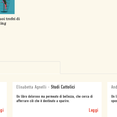
uoi trofei di
ing
Elisabetta Agnelli
-
Studi Cattolici
And
Un libro doloroso ma permeato di bellezza, che cerca di
Un l
afferrare ciò che è destinato a sparire.
spos
gi
Leggi