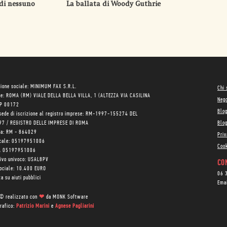
 di nessuno
La ballata di Woody Guthrie
ione sociale: MINIMUM FAX S.R.L.
Chi
le: ROMA (RM) VIALE DELLA BELLA VILLA, 1 (ALTEZZA VIA CASILINA
Neg
AP 00172
Blo
sede di iscrizione al registro imprese: RM-1997-155274 DEL
97 / REGISTRO DELLE IMPRESE DI ROMA
Blog
ea: RM - 864029
Priv
scale: 05197951006
Cook
VA 05197951006
tivo univoco: USAL8PV
CON
sociale: 10.400 EURO
06 
a su aiuti pubblici
Ema
 © realizzato con
❤
da
MONK Software
rafico:
Patrizio Marini
e
Agnese Pagliarini