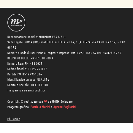
Denominazione sociale: MINIMUM FAX S.R.L.
Sede legale: ROMA (RM) VIALE DELLA BELLA VILLA, 1 (ALTEZZA VIA CASILINA 939) - CAP
00172
Numero e sede di iscrizione al registro imprese: RM-1997-155274 DEL 25/02/1997 /
REGISTRO DELLE IMPRESE DI ROMA
Numero Rea: RM - 864029
Codice fiscale: 05197951006
Partita IVA 05197951006
Identificativo univoco: USAL8PV
Capitale sociale: 10.400 EURO
Trasparenza su aiuti pubblici
Copyright © realizzato con
❤
da
MONK Software
Progetto grafico:
Patrizio Marini
e
Agnese Pagliarini
Chi siamo
Negozio
Blog Magazine