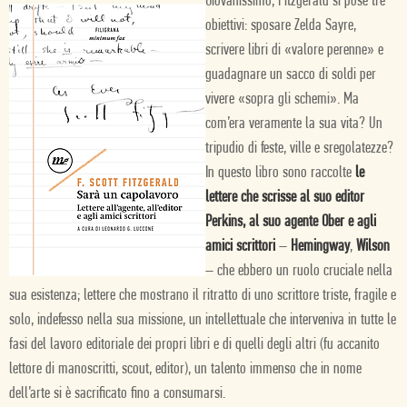
Giovanissimo, Fitzgerald si pose tre
obiettivi: sposare Zelda Sayre,
scrivere libri di «valore perenne» e
guadagnare un sacco di soldi per
vivere «sopra gli schemi». Ma
com’era veramente la sua vita? Un
tripudio di feste, ville e sregolatezze?
In questo libro sono raccolte
le
lettere che scrisse al suo editor
Perkins, al suo agente Ober e agli
amici scrittori
–
Hemingway
,
Wilson
– che ebbero un ruolo cruciale nella
sua esistenza; lettere che mostrano il ritratto di uno scrittore triste, fragile e
solo, indefesso nella sua missione, un intellettuale che interveniva in tutte le
fasi del lavoro editoriale dei propri libri e di quelli degli altri (fu accanito
lettore di manoscritti, scout, editor), un talento immenso che in nome
dell’arte si è sacrificato fino a consumarsi.