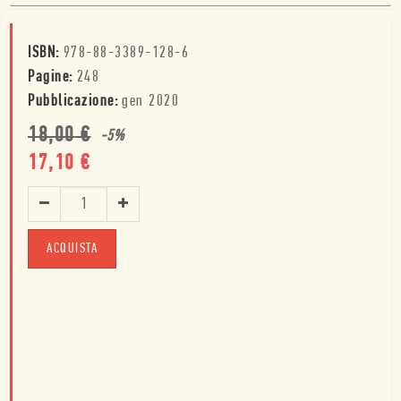
ISBN:
978-88-3389-128-6
Pagine:
248
Pubblicazione:
gen 2020
18,00
€
-
5
%
17,10
€
ACQUISTA