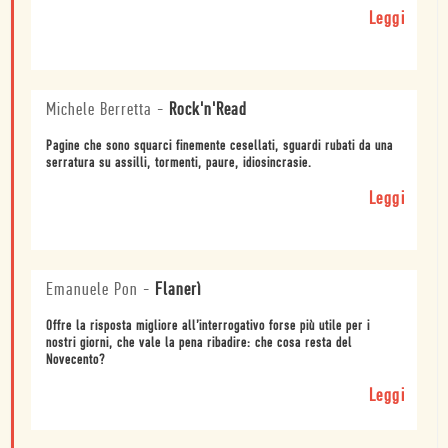
Leggi
Michele Berretta
-
Rock'n'Read
Pagine che sono squarci finemente cesellati, sguardi rubati da una
serratura su assilli, tormenti, paure, idiosincrasie.
Leggi
Emanuele Pon
-
Flanerì
Offre la risposta migliore all’interrogativo forse più utile per i
nostri giorni, che vale la pena ribadire: che cosa resta del
Novecento?
Leggi