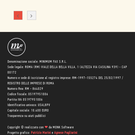
Denominazione sociale: MINIMUM FAX S.R.L.
Sede legale: ROMA (RM) VIALE DELLA BELLA VILLA, 1 (ALTEZZA VIA CASILINA 939) - CAP
00172
Numero e sede di iscrizione al registro imprese: RM-1997-155274 DEL 25/02/1997 /
REGISTRO DELLE IMPRESE DI ROMA
Numero Rea: RM - 864029
Codice fiscale: 05197951006
Partita IVA 05197951006
Identificativo univoco: USAL8PV
Capitale sociale: 10.400 EURO
Trasparenza su aiuti pubblici
Copyright © realizzato con
❤
da
MONK Software
Progetto grafico:
Patrizio Marini
e
Agnese Pagliarini