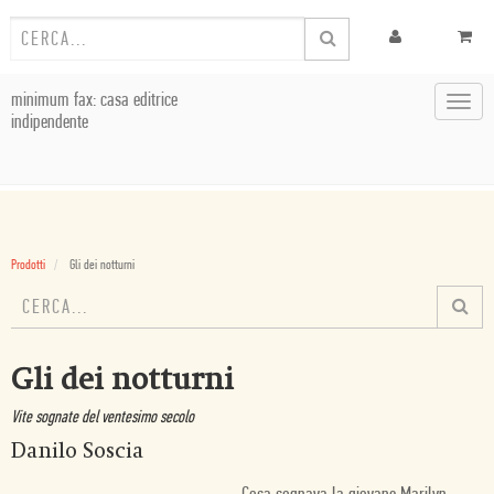
minimum fax: casa editrice
Toggl
indipendente
navig
Prodotti
Gli dei notturni
Gli dei notturni
Vite sognate del ventesimo secolo
Danilo Soscia