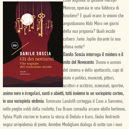
Cosa sognava la giovane Marilyn
Monroe, operaia in una fabbrica di
fusoliere? E quali erano le visioni che
angustiavano Aldo Moro nei giorni
della sua prigionia? Quali incubi
colsero Janis Joplin durante la sua
ultima notte?
Danilo Soscia interroga il mistero e il
mito del Novecento
. Donne e uomini
del cinema e dello spettacolo, capi di
stato e politici, musicisti, pittori,
scrittori e scrittrici, scienziati, sportivi,
anime nere e irregolari, santi e abietti, tutti insieme in un variopinto corteo,
in una variopinta sinfonia
. Tommaso Landolfi corteggia il Caso a Sanremo,
nelle pieghe ostili della roulette, Eva Braun consulta arcane sibille berlinesi,
Sylvia Plath riscrive in trance la storia di Dedalo e Icaro, Giulio Andreotti
sogna un’epidemia di peste, Amedeo Modigliani dialoga di notte con i suoi