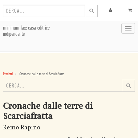
minimum fax: casa editrice
Toggl
indipendente
navig
Prodotti
Cronache dalle terre di Scarciafratta
Cronache dalle terre di
Scarciafratta
Remo Rapino