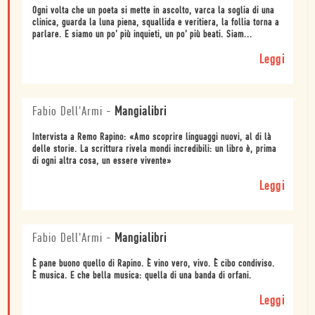
Ogni volta che un poeta si mette in ascolto, varca la soglia di una
clinica, guarda la luna piena, squallida e veritiera, la follia torna a
parlare. E siamo un po’ più inquieti, un po’ più beati. Siam...
Leggi
Fabio Dell'Armi
-
Mangialibri
Intervista a Remo Rapino: «Amo scoprire linguaggi nuovi, al di là
delle storie. La scrittura rivela mondi incredibili: un libro è, prima
di ogni altra cosa, un essere vivente»
Leggi
Fabio Dell'Armi
-
Mangialibri
È pane buono quello di Rapino. È vino vero, vivo. È cibo condiviso.
È musica. E che bella musica: quella di una banda di orfani.
Leggi