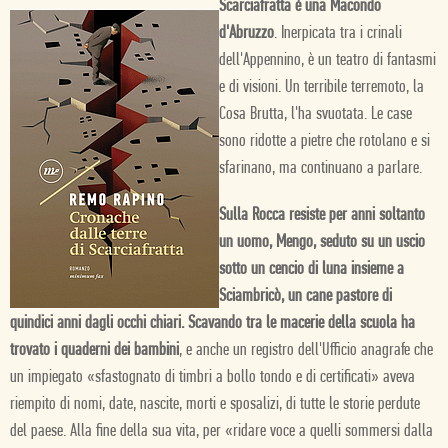
Scarciafratta è una Macondo
d'Abruzzo
. Inerpicata tra i crinali
dell'Appennino, è un teatro di fantasmi
e di visioni. Un terribile terremoto, la
Cosa Brutta, l'ha svuotata. Le case
sono ridotte a pietre che rotolano e si
sfarinano, ma continuano a parlare.
Sulla Rocca resiste per anni soltanto
un uomo, Mengo, seduto su un uscio
sotto un cencio di luna insieme a
Sciambricò, un cane pastore di
quindici anni dagli occhi chiari. Scavando tra le macerie della scuola ha
trovato i quaderni dei bambini
, e anche un registro dell'Ufficio anagrafe che
un impiegato «sfastognato di timbri a bollo tondo e di certificati» aveva
riempito di nomi, date, nascite, morti e sposalizi, di tutte le storie perdute
del paese. Alla fine della sua vita, per «ridare voce a quelli sommersi dalla