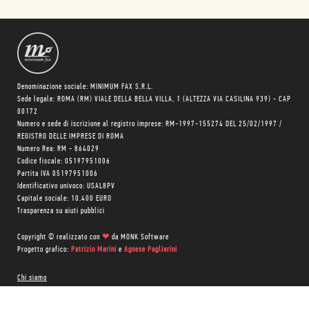
Denominazione sociale: MINIMUM FAX S.R.L.
Sede legale: ROMA (RM) VIALE DELLA BELLA VILLA, 1 (ALTEZZA VIA CASILINA 939) - CAP
00172
Numero e sede di iscrizione al registro imprese: RM-1997-155274 DEL 25/02/1997 /
REGISTRO DELLE IMPRESE DI ROMA
Numero Rea: RM - 864029
Codice fiscale: 05197951006
Partita IVA 05197951006
Identificativo univoco: USAL8PV
Capitale sociale: 10.400 EURO
Trasparenza su aiuti pubblici
Copyright © realizzato con
❤
da
MONK Software
Progetto grafico:
Patrizio Marini
e
Agnese Pagliarini
Chi siamo
Negozio