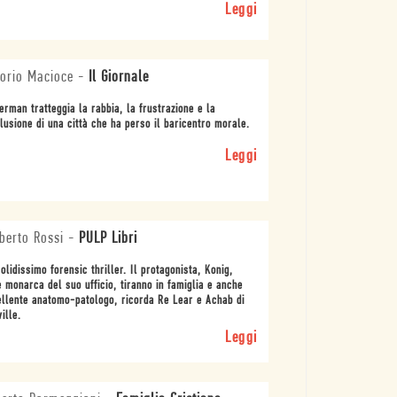
Leggi
torio Macioce
-
Il Giornale
erman tratteggia la rabbia, la frustrazione e la
llusione di una città che ha perso il baricentro morale.
Leggi
erto Rossi
-
PULP Libri
olidissimo forensic thriller. Il protagonista, Konig,
e monarca del suo ufficio, tiranno in famiglia e anche
llente anatomo-patologo, ricorda Re Lear e Achab di
ille.
Leggi