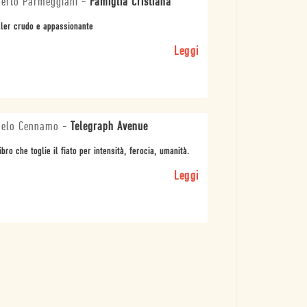
erto Parmeggiani
-
Famiglia Cristiana
ller crudo e appassionante
Leggi
gelo Cennamo
-
Telegraph Avenue
ibro che toglie il fiato per intensità, ferocia, umanità.
Leggi