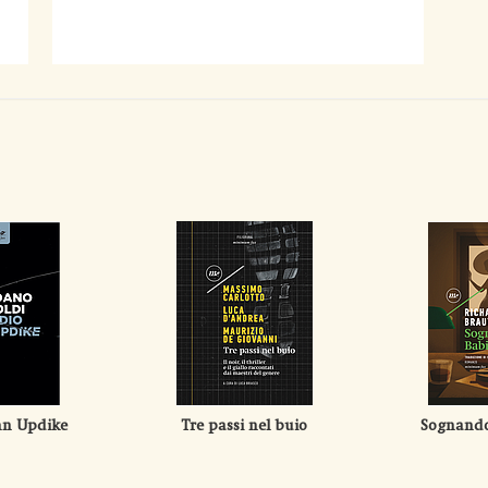
hn Updike
Tre passi nel buio
Sognando