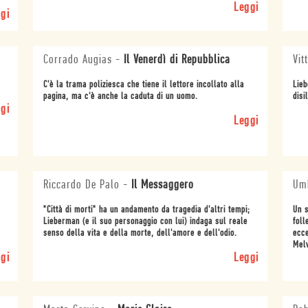
Leggi
gi
Corrado Augias
-
Il Venerdì di Repubblica
Vit
C'è la trama poliziesca che tiene il lettore incollato alla
Lieb
pagina, ma c'è anche la caduta di un uomo.
disi
gi
Leggi
Riccardo De Palo
-
Il Messaggero
Umb
"Città di morti" ha un andamento da tragedia d'altri tempi;
Un s
Lieberman (e il suo personaggio con lui) indaga sul reale
foll
senso della vita e della morte, dell'amore e dell'odio.
ecce
Melv
gi
Leggi