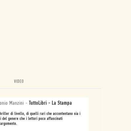
VIDEO
onio Manzini
-
TuttoLibri - La Stampa
hriller di livello, di quelli rari che accontentano sia i
si del genere che i lettori poco affascinati
'argomento.