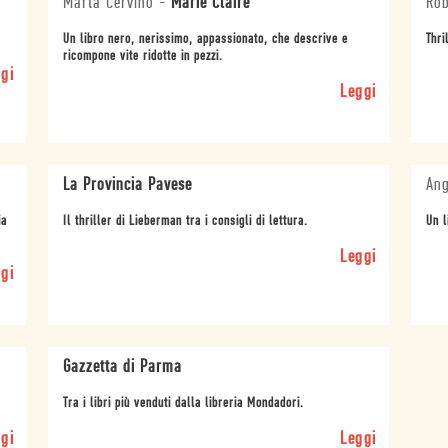
Marta Cervino
-
Marie Claire
Rob
Un libro nero, nerissimo, appassionato, che descrive e
Thri
ricompone vite ridotte in pezzi.
gi
Leggi
La Provincia Pavese
An
ia
Il thriller di Lieberman tra i consigli di lettura.
Un l
Leggi
gi
Gazzetta di Parma
Tra i libri più venduti dalla libreria Mondadori.
gi
Leggi