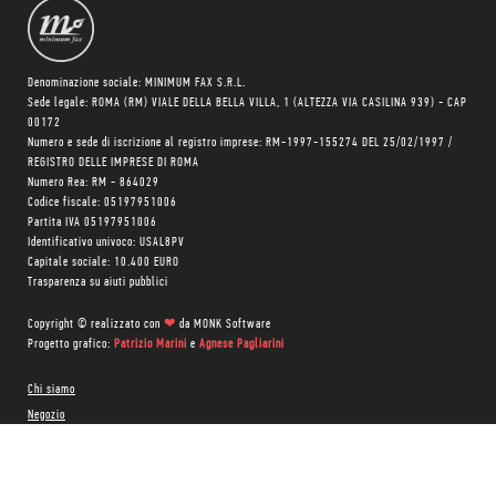
Denominazione sociale: MINIMUM FAX S.R.L.
Sede legale: ROMA (RM) VIALE DELLA BELLA VILLA, 1 (ALTEZZA VIA CASILINA 939) - CAP
00172
Numero e sede di iscrizione al registro imprese: RM-1997-155274 DEL 25/02/1997 /
REGISTRO DELLE IMPRESE DI ROMA
Numero Rea: RM - 864029
Codice fiscale: 05197951006
Partita IVA 05197951006
Identificativo univoco: USAL8PV
Capitale sociale: 10.400 EURO
Trasparenza su aiuti pubblici
Copyright © realizzato con
❤
da
MONK Software
Progetto grafico:
Patrizio Marini
e
Agnese Pagliarini
Chi siamo
Negozio
Blog Magazine
Blog Daily
Privacy Policy