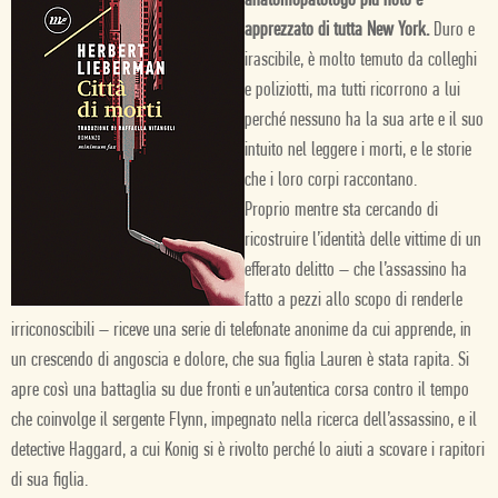
anatomopatologo più noto e
apprezzato di tutta New York.
Duro e
irascibile, è molto temuto da colleghi
e poliziotti, ma tutti ricorrono a lui
perché nessuno ha la sua arte e il suo
intuito nel leggere i morti, e le storie
che i loro corpi raccontano.
Proprio mentre sta cercando di
ricostruire l’identità delle vittime di un
efferato delitto – che l’assassino ha
fatto a pezzi allo scopo di renderle
irriconoscibili – riceve una serie di telefonate anonime da cui apprende, in
un crescendo di angoscia e dolore, che sua figlia Lauren è stata rapita. Si
apre così una battaglia su due fronti e un’autentica corsa contro il tempo
che coinvolge il sergente Flynn, impegnato nella ricerca dell’assassino, e il
detective Haggard, a cui Konig si è rivolto perché lo aiuti a scovare i rapitori
di sua figlia.