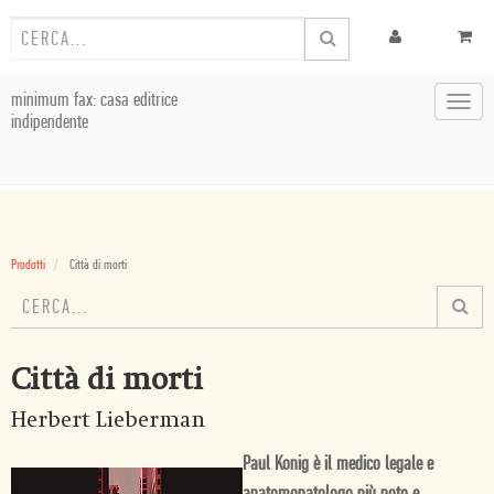
minimum fax: casa editrice
Toggl
indipendente
navig
Prodotti
Città di morti
Città di morti
Herbert Lieberman
Paul Konig è il medico legale e