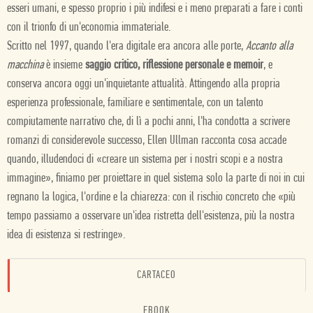
esseri umani, e spesso proprio i più indifesi e i meno preparati a fare i conti
con il trionfo di un'economia immateriale.
Scritto nel 1997, quando l'era digitale era ancora alle porte,
Accanto alla
macchina
è insieme
saggio critico, riflessione personale e memoir
, e
conserva ancora oggi un'inquietante attualità. Attingendo alla propria
esperienza professionale, familiare e sentimentale, con un talento
compiutamente narrativo che, di lì a pochi anni, l'ha condotta a scrivere
romanzi di considerevole successo, Ellen Ullman racconta cosa accade
quando, illudendoci di
«
creare un sistema per i nostri scopi e a nostra
immagine
»
, finiamo per proiettare in quel sistema solo la parte di noi in cui
regnano la logica, l'ordine e la chiarezza: con il rischio concreto che
«
più
tempo passiamo a osservare un'idea ristretta dell'esistenza, più la nostra
idea di esistenza si restringe
»
.
CARTACEO
EBOOK