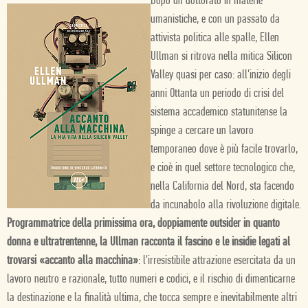
Dopo un dottorato in materie
umanistiche, e con un passato da
attivista politica alle spalle, Ellen
Ullman si ritrova nella mitica Silicon
Valley quasi per caso: all'inizio degli
anni Ottanta un periodo di crisi del
sistema accademico statunitense la
spinge a cercare un lavoro
temporaneo dove è più facile trovarlo,
e cioè in quel settore tecnologico che,
nella California del Nord, sta facendo
da incunabolo alla rivoluzione digitale.
Programmatrice della primissima ora, doppiamente outsider in quanto
donna e ultratrentenne, la Ullman racconta il fascino e le insidie legati al
trovarsi
«
accanto alla macchina
»
: l'irresistibile attrazione esercitata da un
lavoro neutro e razionale, tutto numeri e codici, e il rischio di dimenticarne
la destinazione e la finalità ultima, che tocca sempre e inevitabilmente altri