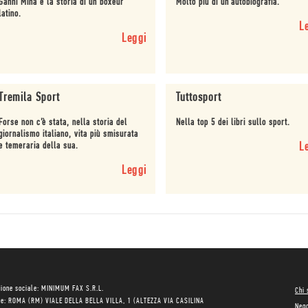
Ganni Minà e la storia di un boxeur
Molto più di un'autobiografia.
latino.
L
Leggi
Tremila Sport
Tuttosport
Forse non c’è stata, nella storia del
Nella top 5 dei libri sullo sport.
giornalismo italiano, vita più smisurata
e temeraria della sua.
L
Leggi
ione sociale: MINIMUM FAX S.R.L.
Chi
le: ROMA (RM) VIALE DELLA BELLA VILLA, 1 (ALTEZZA VIA CASILINA
Neg