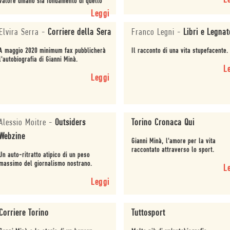
L
valore umano sia fondamento di quello
professionale.
Leggi
Elvira Serra
-
Corriere della Sera
Franco Legni
-
Libri e Legnat
A maggio 2020 minimum fax pubblicherà
Il racconto di una vita stupefacente.
l'autobiografia di Gianni Minà.
L
Leggi
Alessio Moitre
-
Outsiders
Torino Cronaca Qui
Webzine
Gianni Minà, l'amore per la vita
raccontato attraverso lo sport.
Un auto-ritratto atipico di un peso
massimo del giornalismo nostrano.
L
Leggi
Corriere Torino
Tuttosport