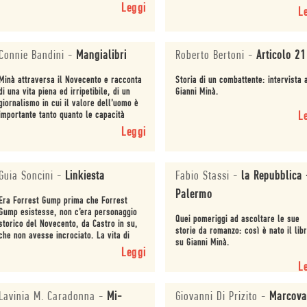
Leggi
telefonica, invidiata anche dal grand
L
Troisi.
Connie Bandini
-
Mangialibri
Roberto Bertoni
-
Articolo 21
Minà attraversa il Novecento e racconta
Storia di un combattente: intervista 
di una vita piena ed irripetibile, di un
Gianni Minà.
giornalismo in cui il valore dell’uomo è
importante tanto quanto le capacità
L
professionali.
Leggi
Guia Soncini
-
Linkiesta
Fabio Stassi
-
la Repubblica 
Palermo
Era Forrest Gump prima che Forrest
Gump esistesse, non c’era personaggio
Quei pomeriggi ad ascoltare le sue
storico del Novecento, da Castro in su,
storie da romanzo: così è nato il lib
che non avesse incrociato. La vita di
su Gianni Minà.
Gianni Minà è un’epica.
Leggi
L
Lavinia M. Caradonna
-
Mi-
Giovanni Di Prizito
-
Marcova