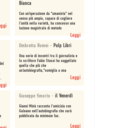
Bianca
Con un’operazione da “umanista” nel
senso più ampio, capace di cogliere
l’unità nella varietà, ha concesso una
eggi
lezione magistrale di metodo
giornalistico.
Leggi
Ombretta Romei
-
Pulp Libri
Una serie di incontri tra il giornalista e
lo scrittore Fabio Stassi ha suggellato
del
quella che più che
un’autobiografia,“somiglia a una
o
scacchiera o a un album fotografico".
Leggi
.
eggi
Giuseppe Smorto
-
il Venerdì
Gianni Minà racconta l'amicizia con
Galeano nell'autobiografia che sarà
a
pubblicata da minimum fax.
Leggi