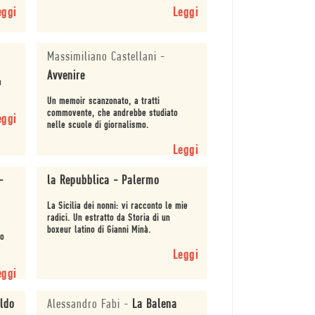
e
mondo.
eggi
Leggi
Massimiliano Castellani
-
Avvenire
a
Un memoir scanzonato, a tratti
commovente, che andrebbe studiato
eggi
nelle scuole di giornalismo.
Leggi
-
la Repubblica - Palermo
La Sicilia dei nonni: vi racconto le mie
radici. Un estratto da Storia di un
boxeur latino di Gianni Minà.
ro
Leggi
eggi
ldo
Alessandro Fabi
-
La Balena