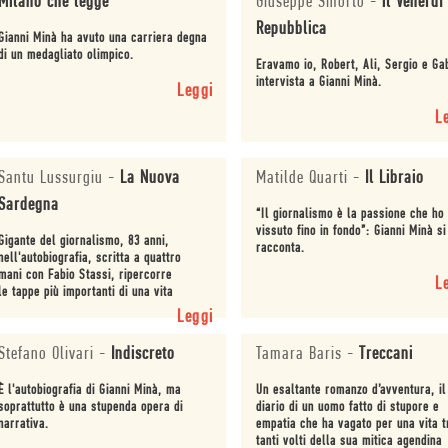
Milano che legge
Giuseppe Smorto
-
il Venerdì
Repubblica
Gianni Minà ha avuto una carriera degna
di un medagliato olimpico.
Eravamo io, Robert, Ali, Sergio e Ga
intervista a Gianni Minà.
Leggi
L
Santu Lussurgiu
-
La Nuova
Matilde Quarti
-
Il Libraio
Sardegna
“Il giornalismo è la passione che ho
vissuto fino in fondo”: Gianni Minà si
Gigante del giornalismo, 83 anni,
racconta.
nell'autobiografia, scritta a quattro
mani con Fabio Stassi, ripercorre
L
le tappe più importanti di una vita
straordinaria.
Leggi
Stefano Olivari
-
Indiscreto
Tamara Baris
-
Treccani
È l'autobiografia di Gianni Minà, ma
Un esaltante romanzo d’avventura, il
soprattutto è una stupenda opera di
diario di un uomo fatto di stupore e
narrativa.
empatia che ha vagato per una vita t
tanti volti della sua mitica agendina