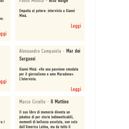
 di
Paolo Moiola
-
Alto Adige
Empatia al potere: intervista a Gianni
Minà.
bo:
Leggi
eggi
Alessandro Campaiola
-
Mar dei
Sargassi
Gianni Minà: «Ho una passione smodata
per il giornalismo e amo Maradona».
L'intervista.
eggi
Leggi
Marco Ciriello
-
Il Mattino
Il suo libro di memorie diventa un
jukebox di per storie indimenticabili,
ra i
momenti di bellezza assoluta, non solo
dall'America Latina, ma da tutto il