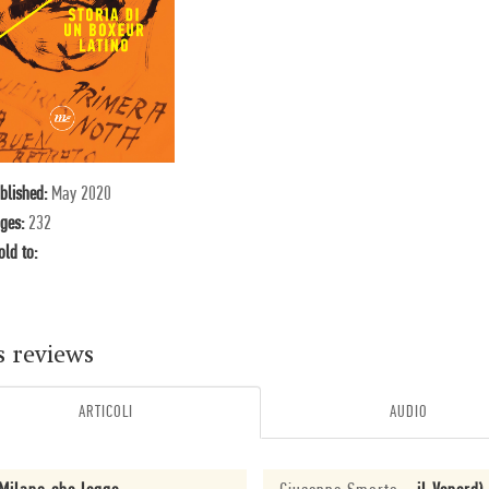
blished:
May 2020
ges:
232
old to:
s reviews
ARTICOLI
AUDIO