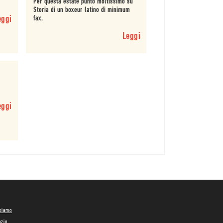
Per questa estate punto moltissimo su
Storia di un boxeur latino di minimum
eggi
fax.
Leggi
eggi
 siamo
ozio