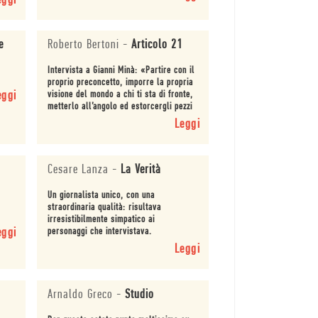
eggi
e
Roberto Bertoni
-
Articolo 21
Intervista a Gianni Minà: «Partire con il
proprio preconcetto, imporre la propria
eggi
visione del mondo a chi ti sta di fronte,
metterlo all’angolo ed estorcergli pezzi
di intimità sono tutte cose che det...
Leggi
Cesare Lanza
-
La Verità
Un giornalista unico, con una
straordinaria qualità: risultava
irresistibilmente simpatico ai
eggi
personaggi che intervistava.
Leggi
Arnaldo Greco
-
Studio