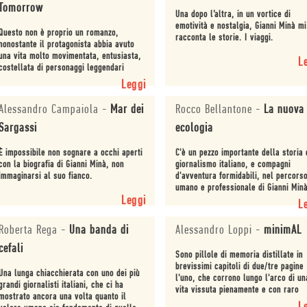
Tomorrow
Una dopo l’altra, in un vortice di
emotività e nostalgia, Gianni Minà mi
Questo non è proprio un romanzo,
racconta le storie. I viaggi.
nonostante il protagonista abbia avuto
una vita molto movimentata, entusiasta,
L
costellata di personaggi leggendari
pronti a regalare ogni tipo di aneddoto
Leggi
al lettore.
Alessandro Campaiola
-
Mar dei
Rocco Bellantone
-
La nuova
Sargassi
ecologia
È impossibile non sognare a occhi aperti
C'è un pezzo importante della storia 
con la biografia di Gianni Minà, non
giornalismo italiano, e compagni
immaginarsi al suo fianco.
d'avventura formidabili, nel percors
umano e professionale di Gianni Minà
Leggi
L
Roberta Rega
-
Una banda di
Alessandro Loppi
-
minimAL
cefali
Sono pillole di memoria distillate in
brevissimi capitoli di due/tre pagine
Una lunga chiacchierata con uno dei più
l'uno, che corrono lungo l'arco di un
grandi giornalisti italiani, che ci ha
vita vissuta pienamente e con raro
mostrato ancora una volta quanto il
senso della passione, della ricerca.