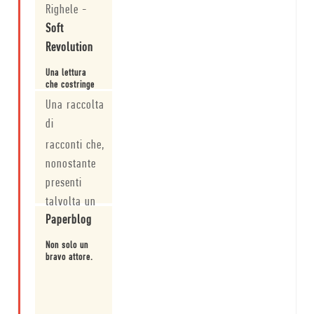
che fa. In
Righele
-
quest'ultima
Soft
categoria
troviamo
Revolution
James Franco.
Una lettura
che costringe
a fare i conti
Una raccolta
col proprio
passato e le
di
Leggi
proprie prime
racconti che,
volte.
nonostante
presenti
talvolta un
Paperblog
retrogusto
ancora
Non solo un
acerbo,
bravo attore.
lascia
intravedere