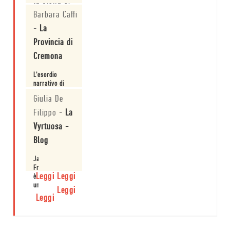
la stoffa di
un autore
Barbara Caffi
destinato
-
La
probabilmente
Provincia di
ad una
Cremona
carriera
L'esordio
letteraria
narrativo di
James Franco.
feconda e
Giulia De
importante.
-
Filippo
-
La
Wake Up
Vyrtuosa -
News
Blog
Alberto Staiz
James
Franco
Leggi
Leggi
è
un
Leggi
abile
Leggi
narratore.
E
lo
dimostra