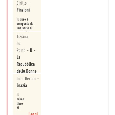
Cirillo
-
Finzioni
Il libro è
composto da
una serie di
racconti,
Tiziana
alcuni dal
Leggi
punto di vista
Lo
maschile, altri
femminile, con
Porto
-
D -
personaggi
La
ricorrenti,
storie legate
Repubblica
tra loro in
delle Donne
diversi modi e
un'ultima frase
Lulu Berton
-
davvero
Divo del
memorabil...
cinema, artista
Grazia
poliedrico,
regista
Il
raffinato e ora
primo
Leggi
anche
libro
scrittore.
di
racconti
Leggi