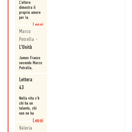
paura di
L'attore
essere se
dimostra il
stessi.
proprio amore
per la
scrittura con
Leggi
una serie di
Marco
racconti
incentrati su
Petrella
-
adolescenti
L'Unità
teneri e fuori
rotta.
James Franco
secondo Marco
Petrella.
Leggi
Lettera
43
Nella vita c'è
chi ha un
talento, chi
non ne ha
nessuno e chi
Leggi
invece riesce
Valeria
in tutto quello