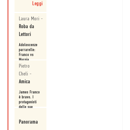
Leggi
Laura Mori
-
Roba da
Lettori
Adoloscenze
parrarelle:
Franco vs
Murgia.
Pietro
Leggi
Cheli
-
Amica
James Franco
è bravo. I
protagonisti
delle sue
storie non
Leggi
sognano, non
Panorama
si innamorano
e hanno molta