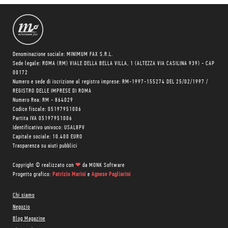
con
racconti
splendidi,
nella
loro
semplicità.
Denominazione sociale: MINIMUM FAX S.R.L.
Sede legale: ROMA (RM) VIALE DELLA BELLA VILLA, 1 (ALTEZZA VIA CASILINA 939) - CAP
00172
Numero e sede di iscrizione al registro imprese: RM-1997-155274 DEL 25/02/1997 /
REGISTRO DELLE IMPRESE DI ROMA
Numero Rea: RM - 864029
Codice fiscale: 05197951006
Partita IVA 05197951006
Identificativo univoco: USAL8PV
Capitale sociale: 10.400 EURO
Trasparenza su aiuti pubblici
Copyright © realizzato con
❤
da
MONK Software
Progetto grafico:
Patrizio Marini
e
Agnese Pagliarini
Chi siamo
Negozio
Blog Magazine