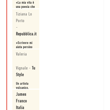
«La mia vita è
una poesia che
ho scritto io.»
Tiziana Lo
James Franco
Porto
Leggi
-
Repubblica.it
«Scrivere mi
aiuta persino
quando recito.
Valeria
In fondo il
principio è lo
Leggi
stesso: partire
Vignale
-
Tu
da se stessi e
puntare al
Style
cuore di tutti.»
James Franco
Un artista
vulcanico.
James
Leggi
Franco
Italia