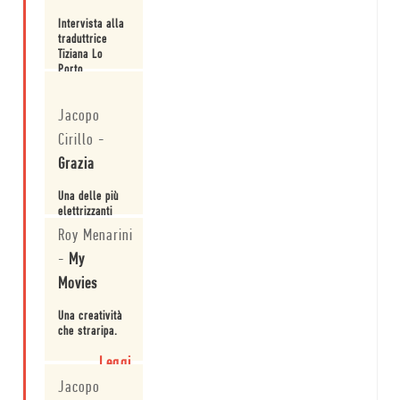
Intervista alla
traduttrice
Tiziana Lo
Porto.
Leggi
Jacopo
Cirillo
-
Grazia
Una delle più
elettrizzanti
sorprese
Roy Menarini
dell'anno.
-
My
Leggi
Movies
Una creatività
che straripa.
Leggi
Jacopo