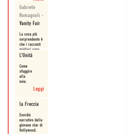
dell'attore
Gabriele
di
culto.
Romagnoli
-
«Adoro
scrivere,
Vanity Fair
entrare
in
La cosa più
silenzio
sorprendente è
nella
che i racconti
mente
migliori sono
di ogni
quelli in cui la
L'Unità
Leggi
personaggio.»
voce narrante
è femminile.
Come
sfuggire
alla
noia.
Leggi
la Freccia
Esordio
narrativo della
giovane star di
Hollywood.