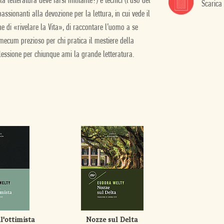
a letteratura deve farsi militante?) e tecnici (l’uso del
Scarica
ssionanti alla devozione per la lettura, in cui vede il
e di «rivelare la Vita», di raccontare l’uomo a se
emecum prezioso per chi pratica il mestiere della
iflessione per chiunque ami la grande letteratura.
ll'ottimista
Nozze sul Delta