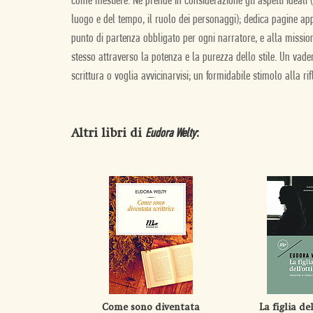
come mestiere. Ne prende in considerazione gli aspetti ideali (l
luogo e del tempo, il ruolo dei personaggi); dedica pagine appa
punto di partenza obbligato per ogni narratore, e alla mission
stesso attraverso la potenza e la purezza dello stile. Un vad
scrittura o voglia avvicinarvisi; un formidabile stimolo alla r
Altri libri di
:
Eudora Welty
Come sono diventata
La figlia de