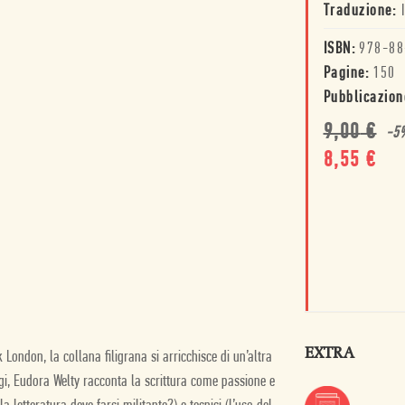
Traduzione:
ISBN:
978-88
Pagine:
150
Pubblicazion
9,00
€
-
5
8,55
€
EXTRA
ondon, la collana filigrana si arricchisce di un’altra
ggi, Eudora Welty racconta la scrittura come passione e