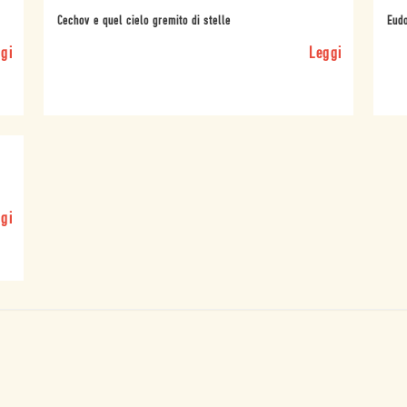
Cechov e quel cielo gremito di stelle
Eudo
gi
Leggi
gi