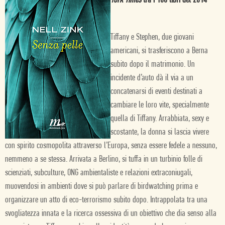
York Times
tra i 100 libri del 2014
Tiffany e Stephen, due giovani
americani, si trasferiscono a Berna
subito dopo il matrimonio. Un
incidente d’auto dà il via a un
concatenarsi di eventi destinati a
cambiare le loro vite, specialmente
quella di Tiffany. Arrabbiata, sexy e
scostante, la donna si lascia vivere
con spirito cosmopolita attraverso l’Europa, senza essere fedele a nessuno,
nemmeno a se stessa. Arrivata a Berlino, si tuffa in un turbinio folle di
scienziati, subculture, ONG ambientaliste e relazioni extraconiugali,
muovendosi in ambienti dove si può parlare di birdwatching prima e
organizzare un atto di eco-terrorismo subito dopo. Intrappolata tra una
svogliatezza innata e la ricerca ossessiva di un obiettivo che dia senso alla