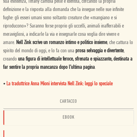
sua esistenza, Tiffany cambia pelle e identità, cercando la propria
definizione e la risposta alla domanda che la insegue nelle sue infinite
fughe: gli esseri umani sono soltanto creature che «mangiano e si
riproducono»? Saranno forse proprio gli uccelli, animali inafferrabili e
meravigliosi, a indicarle la via e insegnarle cosa voglia dire vivere e
amare.
Nell Zink scrive un romanzo intimo e politico insieme
, che cattura lo
spirito del mondo di oggi, e lo fa con una
prosa selvaggia e divertente
,
creando
una figura di intellettuale feroce, sfrenata e spiazzante, destinata a
far sentire la propria mancanza dopo l’ultima pagina
.
•
La traduttrice Anna Mioni intervista Nell Zink: leggi lo speciale
CARTACEO
EBOOK