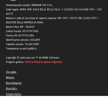
Denominazione sociale: MINIMUM FAX S.R.L.
Sede legale: ROMA (RM) VIALE DELLA BELLA VILLA, 1 (ALTEZZA VIA CASILINA 939) - CAP
00172
Numero e sede di iscrizione al registro imprese: RM-1997-155274 DEL 25/02/1997 /
REGISTRO DELLE IMPRESE DI ROMA
Numero Rea: RM - 864029
Codice fiscale: 05197951006
Partita IVA 05197951006
Identificativo univoco: USAL8PV
Capitale sociale: 10.400 EURO
Trasparenza su aiuti pubblici
Copyright © realizzato con
❤
da
MONK Software
Progetto grafico:
Patrizio Marini
e
Agnese Pagliarini
Chi siamo
Negozio
Blog Magazine
Blog Daily
Privacy Policy
Cookie Policy