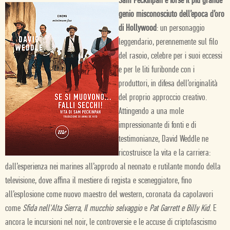
Sam Peckinpah è forse il più grande
genio misconosciuto dell’epoca d’oro
di Hollywood
: un personaggio
leggendario, perennemente sul filo
del rasoio, celebre per i suoi eccessi
e per le liti furibonde con i
produttori, in difesa dell’originalità
del proprio approccio creativo.
Attingendo a una mole
impressionante di fonti e di
testimonianze, David Weddle ne
ricostruisce la vita e la carriera:
dall’esperienza nei marines all’approdo al neonato e rutilante mondo della
televisione, dove affina il mestiere di regista e sceneggiatore, fino
all’esplosione come nuovo maestro del western, coronata da capolavori
come
Sfida nell'Alta Sierra
,
Il mucchio selvaggio
e
Pat Garrett e Billy Kid
. E
ancora le incursioni nel noir, le controversie e le accuse di criptofascismo