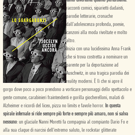
tanto divertente quanto perturbante
:
racconti comici, siparietti dadaisti,
parodie letterarie, cronache
dall'adolescenza profonda, poesie,
canzoni alla moda rivoltate e molto
altro.
Inizia con una lucidissima Anna Frank
che si trova costretta a nominare un
parente per la deportazione ad
Auschwitz, in una tragica parodia dei
reality moderni. È lì che si apre il
gorgo dove poco a poco prendono a vorticare personaggi dello spettacolo e
gente comune, carabinieri fraintendenti e gorilla giocherelloni, malati di
Alzheimer e ricordi del liceo, pizza no limits e favole horror.
In questa
spirale infernale si ride sempre più forte e sempre più amaro, non si salva
nessuno
: un glaciale Nanni Moretti fa compagnia al compianto Dario Fo e
alla sua claque di narcisi dell'estremo saluto, le rockstar glitterate