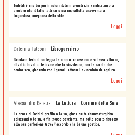
Tedoldi è uno dei pochi autori italiani viventi che sembra ancora
credere che il fatto letterario sia soprattutto unavventura
linguistica, unepopea dello stile.
Leggi
Caterina Falconi
-
Libroguerriero
Giordano Tedoldi corteggia le proprie ossessioni e vi tesse attorno,
di volta in volta, le trame che lo stuzzicano, con le parole che
preferisce, giocando con i generi letterari, svincolato da ogni re...
Leggi
Alessandro Beretta
-
La Lettura - Corriere della Sera
La prosa di Tedoldi graffia e lo sa; gioca carte drammaturgiche
spiazzanti e lo sa; è fin troppo cosciente, ma nello scarto rispetto
alla sua perfezione trova l'accordo che dà una poetica.