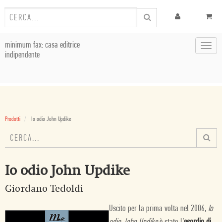
minimum fax: casa editrice
Toggl
indipendente
navig
Prodotti
Io odio John Updike
Io odio John Updike
Giordano Tedoldi
Uscito per la prima volta nel 2006,
Io