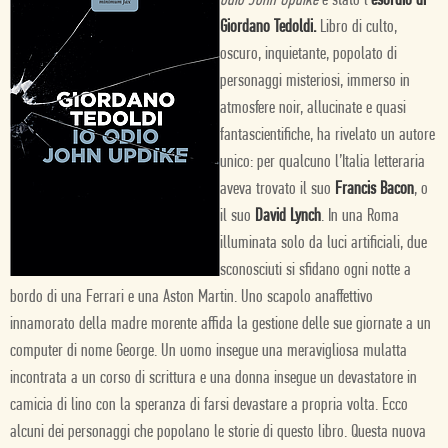
odio John Updike
è stato l’
esordio di
Giordano Tedoldi.
Libro di culto,
oscuro, inquietante, popolato di
personaggi misteriosi, immerso in
atmosfere noir, allucinate e quasi
fantascientifiche, ha rivelato un autore
unico: per qualcuno l’Italia letteraria
aveva trovato il suo
Francis Bacon
, o
il suo
David Lynch
.
In una Roma
illuminata solo da luci artificiali, due
sconosciuti si sfidano ogni notte a
bordo di una Ferrari e una Aston Martin. Uno scapolo anaffettivo
innamorato della madre morente affida la gestione delle sue giornate a un
computer di nome George. Un uomo insegue una meravigliosa mulatta
incontrata a un corso di scrittura e una donna insegue un devastatore in
camicia di lino con la speranza di farsi devastare a propria volta. Ecco
alcuni dei personaggi che popolano le storie di questo libro. Questa nuova