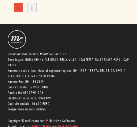
Denominazione sociale: MINIMUM FAX S.R.L.
Sede legale: ROMA (RM) VIALE DELLA BELLA VILLA, 1 (ALTEZZA VIA CASILINA 939) - CAP
00172
Numero e sede di iscrizione al registro imprese: RM-1997-155274 DEL 25/02/1997 /
REGISTRO DELLE IMPRESE DI ROMA
Numero Rea: RM - 864029
Codice fiscale: 05197951006
Partita IVA 05197951006
Identificativo univoco: USAL8PV
Capitale sociale: 10.400 EURO
Trasparenza su aiuti pubblici
Copyright © realizzato con
❤
da
MONK Software
Progetto grafico:
Patrizio Marini
e
Agnese Pagliarini