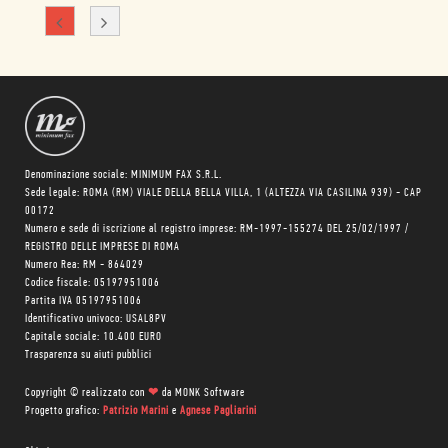
Denominazione sociale: MINIMUM FAX S.R.L.
Sede legale: ROMA (RM) VIALE DELLA BELLA VILLA, 1 (ALTEZZA VIA CASILINA 939) - CAP
00172
Numero e sede di iscrizione al registro imprese: RM-1997-155274 DEL 25/02/1997 /
REGISTRO DELLE IMPRESE DI ROMA
Numero Rea: RM - 864029
Codice fiscale: 05197951006
Partita IVA 05197951006
Identificativo univoco: USAL8PV
Capitale sociale: 10.400 EURO
Trasparenza su aiuti pubblici
Copyright © realizzato con
❤
da
MONK Software
Progetto grafico:
Patrizio Marini
e
Agnese Pagliarini