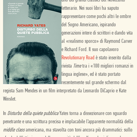
uno dei grandi classici del Novecento
letterario. Nei suoi libri ha saputo
rappresentare come pochi altri le ombre
del Sogno Americano, ispirando
generazioni intere di scrittori e dando vita
al «realismo sporco» di Raymond Carver
e Richard Ford. Il suo capolavoro
Revolutionary Road
è stato inserito dalla
rivista
Time
tra i «100 migliori romanzi in
lingua inglese», ed è stato portato
recentemente sul grande schermo dal
regista Sam Mendes in un film interpretato da Leonardo DiCaprio e Kate
Winslet.
In
Disturbo della quiete pubblica
Yates torna a dissezionare con sguardo
penetrante e una scrittura precisa e implacabile l’apparente normalità della
middle class
americana, ma stavolta con toni ancora più drammatici: sullo