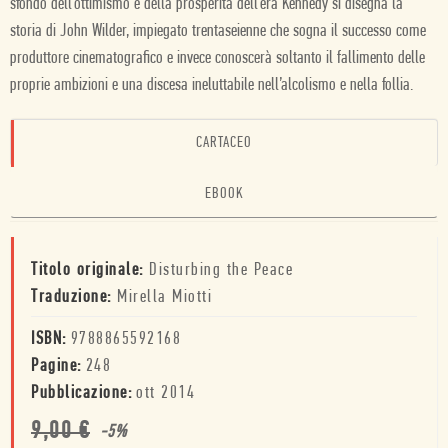
sfondo dell’ottimismo e della prosperità dell’era Kennedy si disegna la
storia di John Wilder, impiegato trentaseienne che sogna il successo come
produttore cinematografico e invece conoscerà soltanto il fallimento delle
proprie ambizioni e una discesa ineluttabile nell’alcolismo e nella follia.
CARTACEO
EBOOK
Titolo originale:
Disturbing the Peace
Traduzione:
Mirella Miotti
ISBN:
9788865592168
Pagine:
248
Pubblicazione:
ott 2014
9,00
€
-
5
%