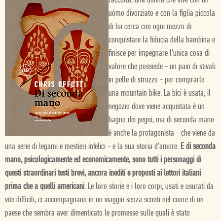
raccolta, una donna che vive con un
uomo divorziato e con la figlia piccola
di lui cerca con ogni mezzo di
conquistare la fiducia della bambina e
finisce per impegnare l'unica cosa di
valore che possiede - un paio di stivali
in pelle di struzzo - per comprarle
una mountain bike. La bici è usata, il
negozio dove viene acquistata è un
bagno dei pegni, ma di seconda mano
è anche la protagonista - che viene da
una serie di legami e mestieri infelici - e la sua storia d'amore.
E di seconda
mano, psicologicamente ed economicamente, sono tutti i personaggi di
questi straordinari testi brevi, ancora inediti e proposti ai lettori italiani
prima che a quelli americani
. Le loro storie e i loro corpi, usati e usurati da
vite difficili, ci accompagnano in un viaggio senza sconti nel cuore di un
paese che sembra aver dimenticato le promesse sulle quali è stato