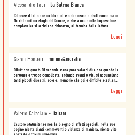
Alessandro Fabi
-
La Balena Bianca
Colpisce il fatto che un libro intriso di cinismo e disillusione sia in
fin dei conti un elogio dell’amore, e che a una simile impressione
complessiva si arrivi con chiarezza, al termine della lettura...
Leggi
Gianni Montieri
-
minima&moralia
Offutt con questo Di seconda mano pare volerci dire che quando la
partenza è troppo complicata, andando avanti o via, si accumulano
tanti piccoli disastri, scorie, memorie che poi è difficile scrollar...
Leggi
Valerio Calzolaio
-
Italiani
L’autore statunitense non ha bisogno di effetti speciali, nelle sue
pagine niente pianti commoventi o violenze di maniera, niente vite
spezzate o traumi improvvisi.