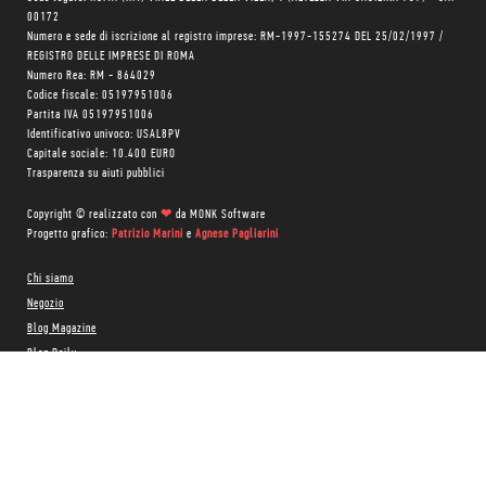
00172
Numero e sede di iscrizione al registro imprese: RM-1997-155274 DEL 25/02/1997 /
REGISTRO DELLE IMPRESE DI ROMA
Numero Rea: RM - 864029
Codice fiscale: 05197951006
Partita IVA 05197951006
Identificativo univoco: USAL8PV
Capitale sociale: 10.400 EURO
Trasparenza su aiuti pubblici
Copyright © realizzato con
❤
da
MONK Software
Progetto grafico:
Patrizio Marini
e
Agnese Pagliarini
Chi siamo
Negozio
Blog Magazine
Blog Daily
Privacy Policy
Cookie Policy
CONTATTACI:
06 333.65.45
•
06 333.65.53