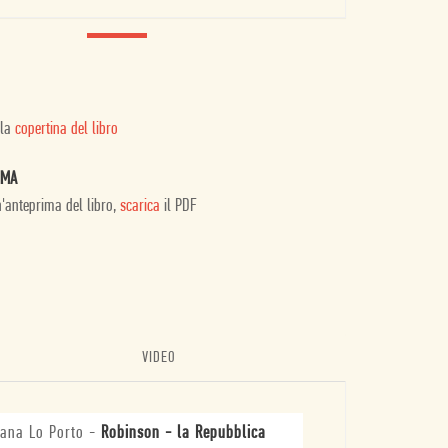
 la
copertina del libro
IMA
n'anteprima del libro,
scarica
il PDF
VIDEO
iana Lo Porto
-
Robinson - la Repubblica