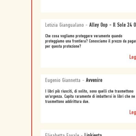
Letizia Giangualano
-
Alley Oop - Il Sole 24 
Che cosa vogliamo proteggere veramente quando
proteggiamo una frontiera? Conosciamo il prezzo da paga
per questa protezione?
Leg
Eugenio Giannetta
-
Avvenire
I libri più riusciti, di solito, sono quelli che trasmettono
un'urgenza. Capita raramente di imbattersi in libri che ne
trasmettono addirittura due.
Leg
Elisabetta Favale
-
Linkiesta