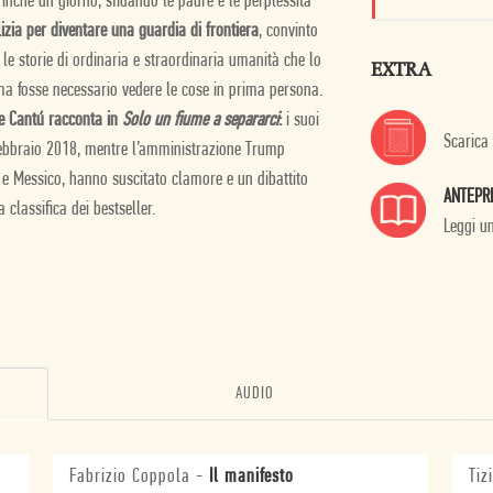
Finché un giorno, sfidando le paure e le perplessità
lizia per diventare una guardia di frontiera
, convinto
e le storie di ordinaria e straordinaria umanità che lo
EXTRA
, ma fosse necessario vedere le cose in prima persona.
he Cantú racconta in
Solo un fiume a separarci
:
i suoi
Scarica
 febbraio 2018, mentre l’amministrazione Trump
i e Messico, hanno suscitato clamore e un dibattito
ANTEPR
 classifica dei bestseller.
Leggi u
AUDIO
Fabrizio Coppola
-
Il manifesto
Tiz