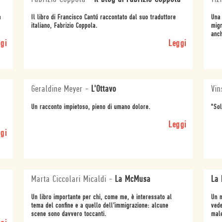
a
Il libro di Francisco Cantú raccontato dal suo traduttore
Una 
italiano, Fabrizio Coppola.
migr
anch
gi
Leggi
Geraldine Meyer
-
L'Ottavo
Vin
Un racconto impietoso, pieno di umano dolore.
"Sol
Leggi
gi
Marta Ciccolari Micaldi
-
La McMusa
La 
Un libro importante per chi, come me, è interessato al
Un m
tema del conﬁne e a quello dell’immigrazione: alcune
vede
scene sono davvero toccanti.
mal