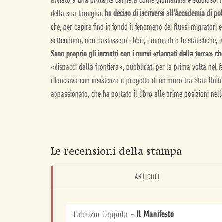
avviato a una brillante carriera come giornalista e studioso. 
della sua famiglia,
ha deciso di iscriversi all’Accademia di po
che, per capire fino in fondo il fenomeno dei flussi migratori 
sottendono, non bastassero i libri, i manuali o le statistiche
Sono proprio gli incontri con i nuovi «dannati della terra» c
«dispacci dalla frontiera», pubblicati per la prima volta nel
rilanciava con insistenza il progetto di un muro tra Stati Unit
appassionato, che ha portato il libro alle prime posizioni nella
Le recensioni della stampa
ARTICOLI
Fabrizio Coppola
-
Il Manifesto