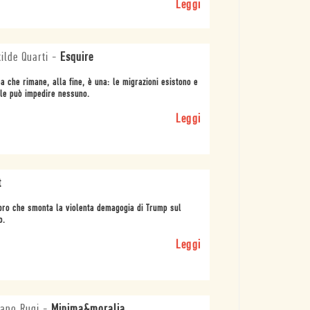
Leggi
ilde Quarti
-
Esquire
ea che rimane, alla fine, è una: le migrazioni esistono e
le può impedire nessuno.
Leggi
t
ibro che smonta la violenta demagogia di Trump sul
o.
Leggi
iano Rugi
-
Minima&moralia