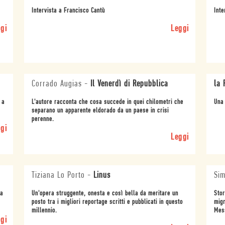
Intervista a Francisco Cantù
Inte
gi
Leggi
Corrado Augias
-
Il Venerdì di Repubblica
la 
 a
L'autore racconta che cosa succede in quei chilometri che
Una 
separano un apparente eldorado da un paese in crisi
perenne.
gi
Leggi
Tiziana Lo Porto
-
Linus
Sim
ta
Un'opera struggente, onesta e così bella da meritare un
Stor
posto tra i migliori reportage scritti e pubblicati in questo
migr
millennio.
Mes
gi