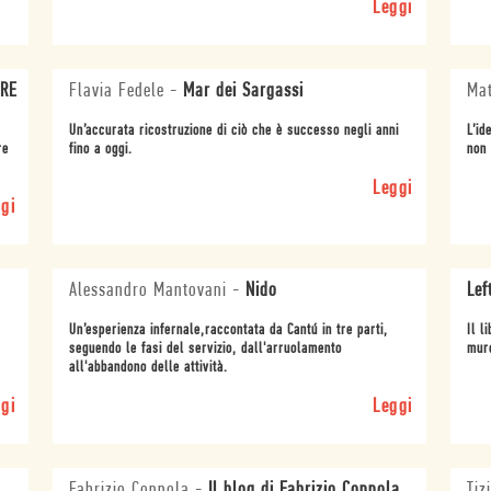
Leggi
ORE
Flavia Fedele
-
Mar dei Sargassi
Mat
Un’accurata ricostruzione di ciò che è successo negli anni
L’id
re
fino a oggi.
non 
Leggi
gi
Alessandro Mantovani
-
Nido
Lef
Un’esperienza infernale,raccontata da Cantú in tre parti,
Il l
seguendo le fasi del servizio, dall'arruolamento
mur
all'abbandono delle attività.
gi
Leggi
Fabrizio Coppola
-
Il blog di Fabrizio Coppola
Tiz