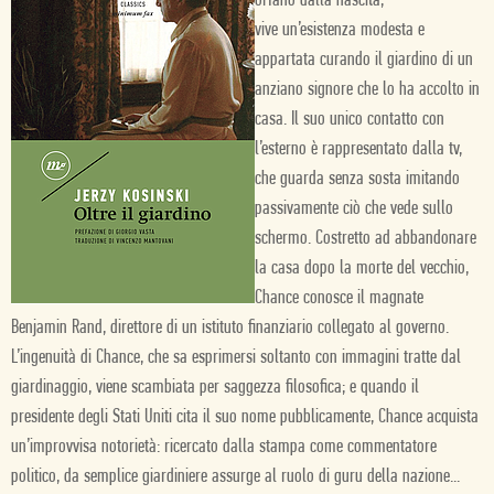
orfano dalla nascita,
vive un’esistenza modesta e
appartata curando il giardino di un
anziano signore che lo ha accolto in
casa. Il suo unico contatto con
l’esterno è rappresentato dalla tv,
che guarda senza sosta imitando
passivamente ciò che vede sullo
schermo. Costretto ad abbandonare
la casa dopo la morte del vecchio,
Chance conosce il magnate
Benjamin Rand, direttore di un istituto finanziario collegato al governo.
L’ingenuità di Chance, che sa esprimersi soltanto con immagini tratte dal
giardinaggio, viene scambiata per saggezza filosofica; e quando il
presidente degli Stati Uniti cita il suo nome pubblicamente, Chance acquista
un’improvvisa notorietà: ricercato dalla stampa come commentatore
politico, da semplice giardiniere assurge al ruolo di guru della nazione...