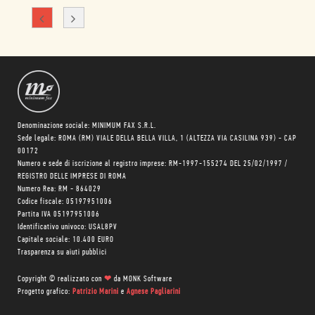
Denominazione sociale: MINIMUM FAX S.R.L.
Sede legale: ROMA (RM) VIALE DELLA BELLA VILLA, 1 (ALTEZZA VIA CASILINA 939) - CAP
00172
Numero e sede di iscrizione al registro imprese: RM-1997-155274 DEL 25/02/1997 /
REGISTRO DELLE IMPRESE DI ROMA
Numero Rea: RM - 864029
Codice fiscale: 05197951006
Partita IVA 05197951006
Identificativo univoco: USAL8PV
Capitale sociale: 10.400 EURO
Trasparenza su aiuti pubblici
Copyright © realizzato con
❤
da
MONK Software
Progetto grafico:
Patrizio Marini
e
Agnese Pagliarini