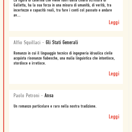
La figura di Caterina che viene fuori dalla chiara scrittura di
Galletta, ha la sua forza in una misura di umanità, di verità, tra
incertezze e capacità reali, tra fare i conti col passato e andare
av...
Leggi
Alfio Squillaci
-
Gli Stati Generali
Romanzo in cui il linguaggio tecnico di ingegneria idraulica civile
acquista risonanze fiabesche, una malia linguistica che intontisce,
stordisce e irretisce.
Leggi
Paolo Petroni
-
Ansa
Un romanzo particolare e raro nella nostra tradizione.
Leggi