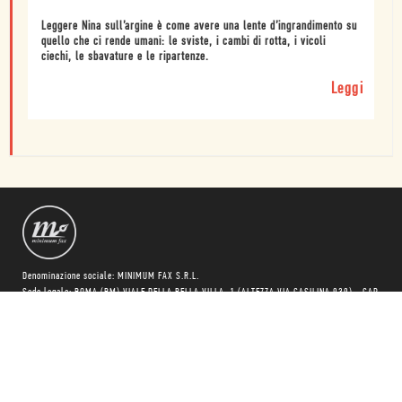
Leggere Nina sull’argine è come avere una lente d’ingrandimento su
quello che ci rende umani: le sviste, i cambi di rotta, i vicoli
ciechi, le sbavature e le ripartenze.
Leggi
Denominazione sociale: MINIMUM FAX S.R.L.
Sede legale: ROMA (RM) VIALE DELLA BELLA VILLA, 1 (ALTEZZA VIA CASILINA 939) - CAP
00172
Numero e sede di iscrizione al registro imprese: RM-1997-155274 DEL 25/02/1997 /
REGISTRO DELLE IMPRESE DI ROMA
Numero Rea: RM - 864029
Codice fiscale: 05197951006
Partita IVA 05197951006