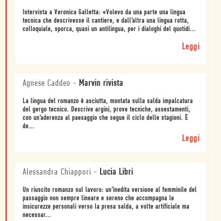
Intervista a Veronica Galletta: «Volevo da una parte una lingua
tecnica che descrivesse il cantiere, e dall’altra una lingua rotta,
colloquiale, sporca, quasi un antilingua, per i dialoghi del quotidi...
Leggi
Agnese Caddeo
-
Marvin rivista
La lingua del romanzo è asciutta, montata sulla salda impalcatura
del gergo tecnico. Descrive argini, prove tecniche, assestamenti,
con un’aderenza al paesaggio che segue il ciclo delle stagioni. È
de...
Leggi
Alessandra Chiappori
-
Lucia Libri
Un riuscito romanzo sul lavoro: un’inedita versione al femminile del
passaggio non sempre lineare e sereno che accompagna le
insicurezze personali verso la presa salda, a volte artificiale ma
necessar...