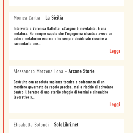
Monica Cartia
-
La Sicilia
Intervista a Veronica Galletta: «L'argine è inevitabile. E una
metafora. Ho sempre saputo che l'ingegneria idraulica aveva un
potere metaforico enorme e ho sempre desiderato riuscire a
raccontarla anc...
Leggi
Alessandro Mezzena Lona
-
Arcane Storie
Costruito con assoluta sapienza tecnica e padronanza di un
mestiere governato da regole precise, mai a rischio di scivolare
dentro il baratro di uno sterile sfoggio di termini e dinamiche
lavorative s...
Leggi
Elisabetta Bolondi
-
SoloLibri.net