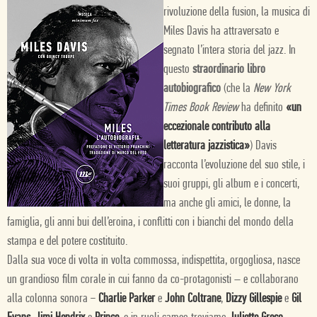
rivoluzione della fusion, la musica di
Miles Davis ha attraversato e
segnato l’intera storia del jazz. In
questo
straordinario libro
autobiografico
(che la
New York
Times Book Review
ha definito
«un
eccezionale contributo alla
letteratura jazzistica»
) Davis
racconta l’evoluzione del suo stile, i
suoi gruppi, gli album e i concerti,
ma anche gli amici, le donne, la
famiglia, gli anni bui dell’eroina, i conflitti con i bianchi del mondo della
stampa e del potere costituito.
Dalla sua voce di volta in volta commossa, indispettita, orgogliosa, nasce
un grandioso film corale in cui fanno da co-protagonisti – e collaborano
alla colonna sonora −
Charlie Parker
e
John Coltrane
,
Dizzy Gillespie
e
Gil