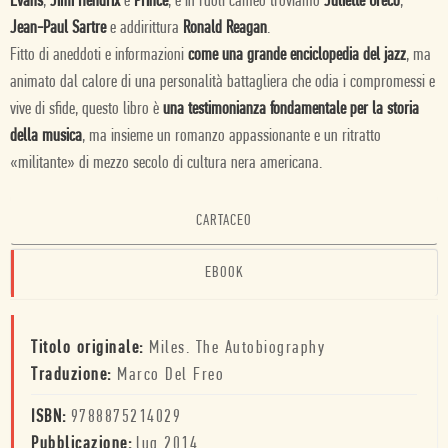
Evans
,
Jimi Hendrix
e
Prince
, e in ruoli cameo troviamo
Juliette Greco
,
Jean-Paul Sartre
e addirittura
Ronald Reagan
.
Fitto di aneddoti e informazioni
come una grande enciclopedia del jazz
, ma
animato dal calore di una personalità battagliera che odia i compromessi e
vive di sfide, questo libro è
una testimonianza fondamentale per la storia
della musica
, ma insieme un romanzo appassionante e un ritratto
«militante» di mezzo secolo di cultura nera americana.
CARTACEO
EBOOK
Titolo originale:
Miles. The Autobiography
Traduzione:
Marco Del Freo
ISBN:
9788875214029
Pubblicazione:
lug 2014