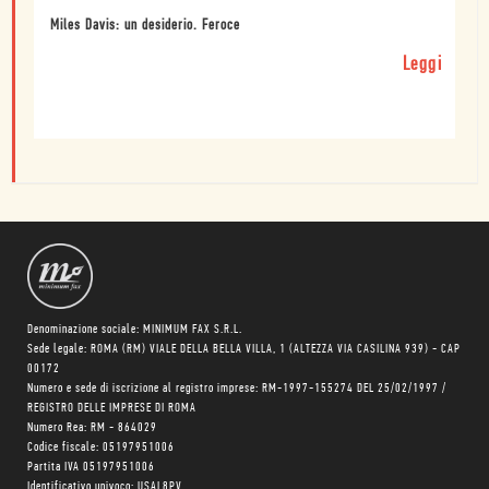
Miles Davis: un desiderio. Feroce
Leggi
Denominazione sociale: MINIMUM FAX S.R.L.
Sede legale: ROMA (RM) VIALE DELLA BELLA VILLA, 1 (ALTEZZA VIA CASILINA 939) - CAP
00172
Numero e sede di iscrizione al registro imprese: RM-1997-155274 DEL 25/02/1997 /
REGISTRO DELLE IMPRESE DI ROMA
Numero Rea: RM - 864029
Codice fiscale: 05197951006
Partita IVA 05197951006
Identificativo univoco: USAL8PV