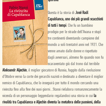
sportiva
Questa è la storia di
José Raúl
Capablanca, uno dei più grandi scacchisti
di tutti i tempi
. Che fu un bambino
prodigio per le strade dell’Avana e stupì
tre continenti diventando campione del
mondo a soli trentatré anni nel 1921. Che
venne amato dalle donne e rispettato
dagli avversari, almeno fin quando non fu
scaraventato giù dal trono dal terribile
Aleksandr Aljechin
, il miglior giocatore di Russia, fuggito dalla rivoluzione
d’Ottobre verso la corte dei gerarchi nazisti e destinato a diventare il miglior
nemico di Capablanca, che lo inseguirà per tutto il mondo cercando una
rivincita fino alla fine dei suoi giorni…Stassi rielabora romanzescamente la
vicenda di un personaggio leggendario regalandoci una storia in cui
la
rivalità tra Capablanca e Aljechin diventa la metafora delle passioni, della