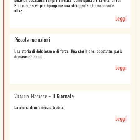
seconda occasione sempre rinviata, come spesso è la vita, di cui
Stassi si serve per dipingerne una struggente ed emozionante
alleg...
Leggi
Piccole recinzioni
Una storia di debolezze e di forza. Una storia che, dopotutto, parla
di ciascuno di noi.
Leggi
Vittorio Macioce
-
Il Giornale
La storia di un'amicizia tradita.
Leggi