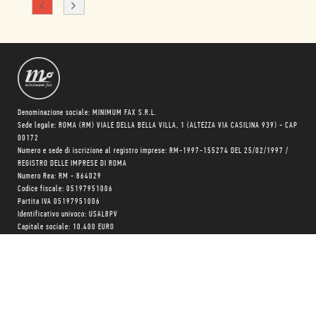
Denominazione sociale: MINIMUM FAX S.R.L.
Sede legale: ROMA (RM) VIALE DELLA BELLA VILLA, 1 (ALTEZZA VIA CASILINA 939) - CAP
00172
Numero e sede di iscrizione al registro imprese: RM-1997-155274 DEL 25/02/1997 /
REGISTRO DELLE IMPRESE DI ROMA
Numero Rea: RM - 864029
Codice fiscale: 05197951006
Partita IVA 05197951006
Identificativo univoco: USAL8PV
Capitale sociale: 10.400 EURO
Trasparenza su aiuti pubblici
Copyright © realizzato con
❤
da
MONK Software
Progetto grafico:
Patrizio Marini
e
Agnese Pagliarini
Chi siamo