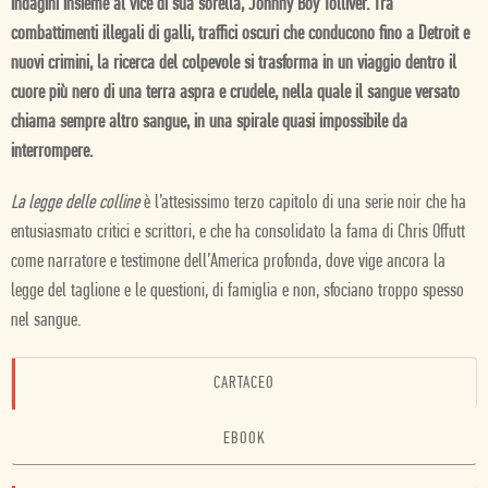
indagini insieme al vice di sua sorella, Johnny Boy Tolliver. Tra
combattimenti illegali di galli, traffici oscuri che conducono fino a Detroit e
nuovi crimini, la ricerca del colpevole si trasforma in un viaggio dentro il
cuore più nero di una terra aspra e crudele, nella quale il sangue versato
chiama sempre altro sangue, in una spirale quasi impossibile da
interrompere.
La legge delle colline
è l’attesissimo terzo capitolo di una serie noir che ha
entusiasmato critici e scrittori, e che ha consolidato la fama di Chris Offutt
come narratore e testimone dell’America profonda, dove vige ancora la
legge del taglione e le questioni, di famiglia e non, sfociano troppo spesso
nel sangue.
CARTACEO
EBOOK