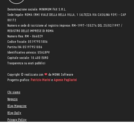
Denominazione sociale: MINIMUM FAX S.R.L.
Sede legale: ROMA (RM) VIALE DELLA BELLA VILLA, 1 (ALTEZZA VIA CASILINA 939) - CAP
00172
Numero e sede di iscrizione al registro imprese: RM-1997-155274 DEL 25/02/1997 /
REGISTRO DELLE IMPRESE DI ROMA
Numero Rea: RM - 864029
Codice fiscale: 05197951006
Partita IVA 05197951006
Identificativo univoco: USAL8PV
Capitale sociale: 10.400 EURO
Trasparenza su aiuti pubblici
Copyright © realizzato con
❤
da
MONK Software
Progetto grafico:
Patrizio Marini
e
Agnese Pagliarini
Chi siamo
Negozio
Blog Magazine
Blog Daily
Privacy Policy
Cookie Policy