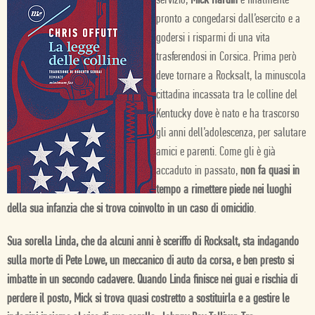
servizio,
Mick Hardin
è finalmente
pronto a congedarsi dall’esercito e a
godersi i risparmi di una vita
trasferendosi in Corsica. Prima però
deve tornare a Rocksalt, la minuscola
cittadina incassata tra le colline del
Kentucky dove è nato e ha trascorso
gli anni dell’adolescenza, per salutare
amici e parenti. Come gli è già
accaduto in passato,
non fa quasi in
tempo a rimettere piede nei luoghi
della sua infanzia che si trova coinvolto in un caso di omicidio
.
Sua sorella Linda, che da alcuni anni è sceriffo di Rocksalt, sta indagando
sulla morte di Pete Lowe, un meccanico di auto da corsa, e ben presto si
imbatte in un secondo cadavere. Quando Linda finisce nei guai e rischia di
perdere il posto, Mick si trova quasi costretto a sostituirla e a gestire le