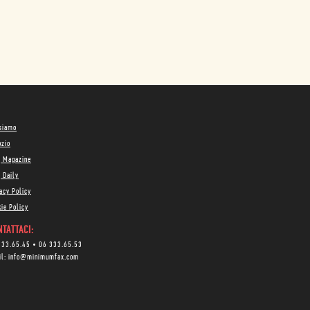
 siamo
ozio
g Magazine
 Daily
acy Policy
ie Policy
TATTACI:
333.65.45
•
06 333.65.53
il:
info@minimumfax.com