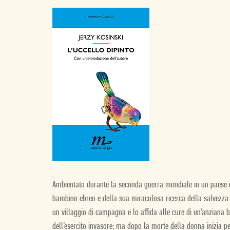
Ambientato durante la seconda guerra mondiale in un paese d
bambino ebreo e della sua miracolosa ricerca della salvezza. 
un villaggio di campagna e lo affida alle cure di un’anziana 
dell’esercito invasore; ma dopo la morte della donna inizia pe