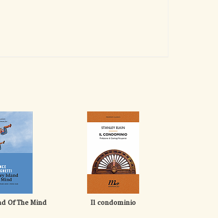
nd Of The Mind
Il condominio
La sign