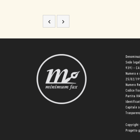
Denominaz
Sede lega
939) - C
Numero e 
25/02/19
Numero R
Codice fi
Partita I
Identifica
Capitale 
Trasparenz
Copyright
Progetto g