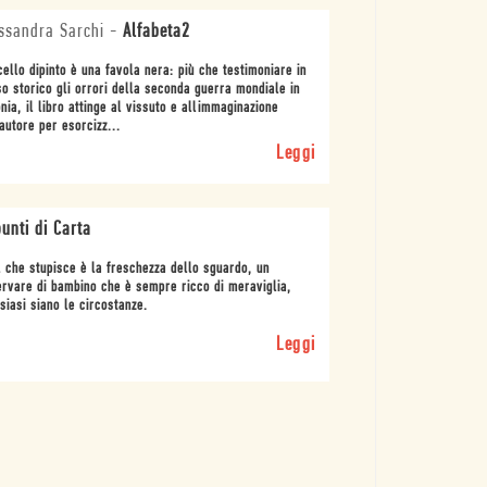
ssandra Sarchi
-
Alfabeta2
cello dipinto è una favola nera: più che testimoniare in
o storico gli orrori della seconda guerra mondiale in
nia, il libro attinge al vissuto e allimmaginazione
autore per esorcizz...
Leggi
unti di Carta
 che stupisce è la freschezza dello sguardo, un
rvare di bambino che è sempre ricco di meraviglia,
siasi siano le circostanze.
Leggi