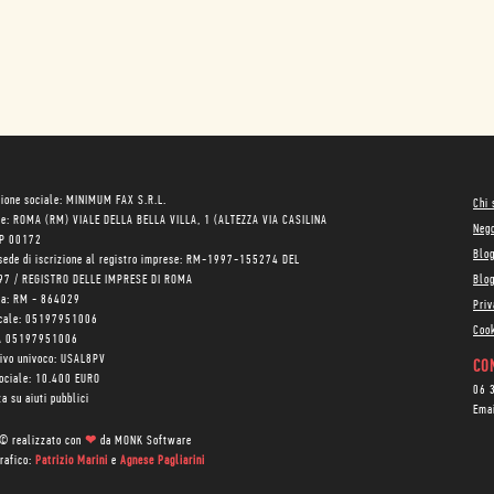
ione sociale: MINIMUM FAX S.R.L.
Chi
le: ROMA (RM) VIALE DELLA BELLA VILLA, 1 (ALTEZZA VIA CASILINA
Neg
AP 00172
Blo
sede di iscrizione al registro imprese: RM-1997-155274 DEL
97 / REGISTRO DELLE IMPRESE DI ROMA
Blog
ea: RM - 864029
Priv
scale: 05197951006
Cook
VA 05197951006
tivo univoco: USAL8PV
CON
sociale: 10.400 EURO
06 
a su aiuti pubblici
Ema
 © realizzato con
❤
da
MONK Software
rafico:
Patrizio Marini
e
Agnese Pagliarini