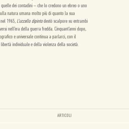
i e quelle dei contadini – che lo credono un ebreo o uno
 sulla natura umana molto più di quanto la sua
, nel 1965,
L’uccello dipinto
destò scalpore su entrambi
oversi nell’era della guerra fredda. Cinquant’anni dopo,
grafico e universale continua a parlarci, con il
libertà individuale e della violenza della società.
ARTICOLI