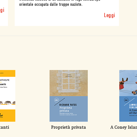
orientale occupata dalle truppe naziste.
gi
Leggi
tanti
Proprietà privata
A Coney Isla