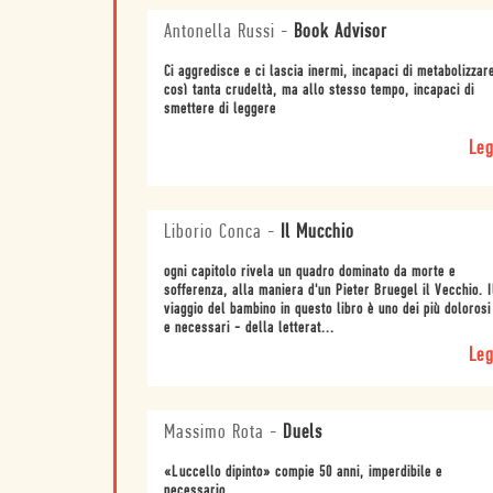
Antonella Russi
-
Book Advisor
Ci aggredisce e ci lascia inermi, incapaci di metabolizzar
così tanta crudeltà, ma allo stesso tempo, incapaci di
smettere di leggere
Leg
Liborio Conca
-
Il Mucchio
ogni capitolo rivela un quadro dominato da morte e
sofferenza, alla maniera d'un Pieter Bruegel il Vecchio. I
viaggio del bambino in questo libro è uno dei più dolorosi
e necessari - della letterat...
Leg
Massimo Rota
-
Duels
«Luccello dipinto» compie 50 anni, imperdibile e
necessario.