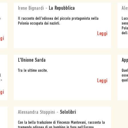
Irene Bignardi
-
La Repubblica
Ale
e
Il racconto dell'odissea del piccolo protagonista nella
Luc
Polonia occupata dai nazisti.
sens
Polo
Leggi
dell
gi
L'Unione Sarda
App
Tra le ultime uscite.
Quel
l
osse
 -
Leggi
qual
gi
Alessandra Stoppini
-
Sololibri
Con la bella traduzione di Vincenzo Mantovani, racconta la
tremenda odissea di un bambino in fuga nellEuropa