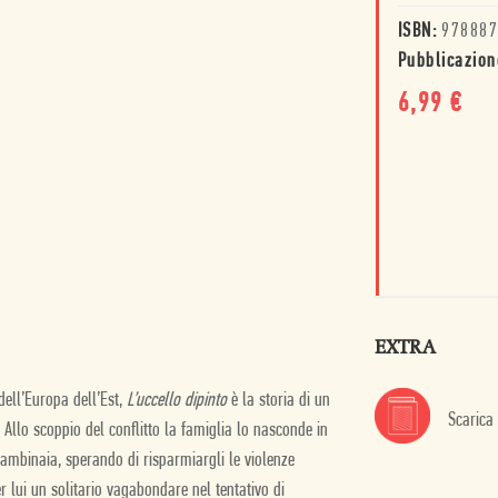
ISBN:
978887
Pubblicazion
6,99
€
EXTRA
ell’Europa dell’Est,
L’uccello dipinto
è la storia di un
Scarica
Allo scoppio del conflitto la famiglia lo nasconde in
bambinaia, sperando di risparmiargli le violenze
r lui un solitario vagabondare nel tentativo di