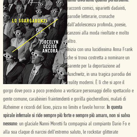
tanto divertente quanto perturbante
:
racconti comici, siparietti dadaisti,
parodie letterarie, cronache
dall'adolescenza profonda, poesie,
canzoni alla moda rivoltate e molto
altro.
Inizia con una lucidissima Anna Frank
che si trova costretta a nominare un
parente per la deportazione ad
Auschwitz, in una tragica parodia dei
reality moderni. È lì che si apre il
gorgo dove poco a poco prendono a vorticare personaggi dello spettacolo e
gente comune, carabinieri fraintendenti e gorilla giocherelloni, malati di
Alzheimer e ricordi del liceo, pizza no limits e favole horror.
In questa
spirale infernale si ride sempre più forte e sempre più amaro, non si salva
nessuno
: un glaciale Nanni Moretti fa compagnia al compianto Dario Fo e
alla sua claque di narcisi dell'estremo saluto, le rockstar glitterate