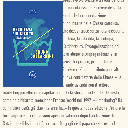
Gesù lava più bianco
è un tour de force
documentatissimo e irriverente sulla
storia della comunicazione
pubblicitaria nella Chiesa cattolica,
che decostruisce senza falsi ossequi la
dottrina, la ritualità, la teologia,
l’architettura, l’evangelizzazione nei
loro elementi propagandistici e, in
senso linguistico, pragmatici, e
fornisce così un contributo a un’altra,
nuova controstoria della Chiesa – la
grande azienda con il settore
marketing più efficace e capillare di tutta la storia occidentale. Del resto,
come ha dichiarato monsignor Ernesto Vecchi nel 1997: «Il marketing? Ha
cominciato Gesù, già duemila anni fa...» In questa nuova edizione l’autore fa
luce sugli scenari che si sono aperti in Vaticano dopo l’abdicazione di
Ratzinger e l’elezione di Francesco. Bergoglio è il papa che si trova ad