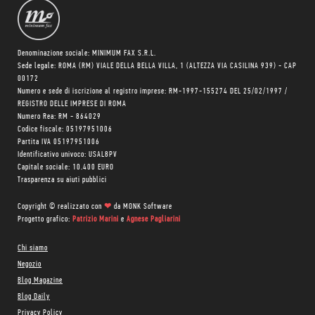
Denominazione sociale: MINIMUM FAX S.R.L.
Sede legale: ROMA (RM) VIALE DELLA BELLA VILLA, 1 (ALTEZZA VIA CASILINA 939) - CAP
00172
Numero e sede di iscrizione al registro imprese: RM-1997-155274 DEL 25/02/1997 /
REGISTRO DELLE IMPRESE DI ROMA
Numero Rea: RM - 864029
Codice fiscale: 05197951006
Partita IVA 05197951006
Identificativo univoco: USAL8PV
Capitale sociale: 10.400 EURO
Trasparenza su aiuti pubblici
Copyright © realizzato con
❤
da
MONK Software
Progetto grafico:
Patrizio Marini
e
Agnese Pagliarini
Chi siamo
Negozio
Blog Magazine
Blog Daily
Privacy Policy