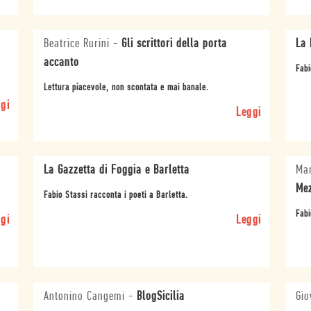
Beatrice Rurini
-
Gli scrittori della porta
La 
accanto
Fabi
Lettura piacevole, non scontata e mai banale.
gi
Leggi
La Gazzetta di Foggia e Barletta
Mar
Mez
Fabio Stassi racconta i poeti a Barletta.
Fabi
gi
Leggi
Antonino Cangemi
-
BlogSicilia
Gio