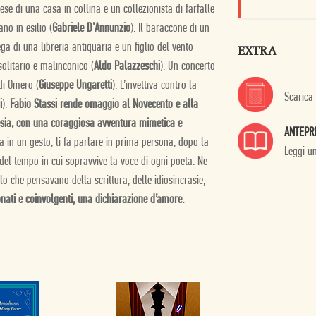
hese di una casa in collina e un collezionista di farfalle
no in esilio (
Gabriele D’Annunzio
). Il baraccone di un
tega di una libreria antiquaria e un figlio del vento
EXTRA
olitario e malinconico (
Aldo Palazzeschi
). Un concerto
di Omero (
Giuseppe Ungaretti
). L’invettiva contro la
Scarica
i
).
Fabio Stassi rende omaggio al Novecento e alla
esia, con una coraggiosa avventura mimetica e
ANTEPR
fa in un gesto, li fa parlare in prima persona, dopo la
Leggi u
del tempo in cui sopravvive la voce di ogni poeta. Ne
llo che pensavano della scrittura, delle idiosincrasie,
ati e coinvolgenti, una dichiarazione d’amore.