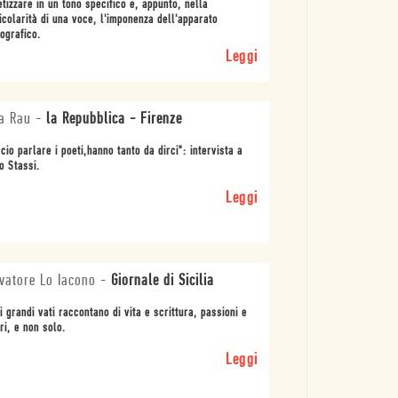
etizzare in un tono specifico e, appunto, nella
icolarità di una voce, l'imponenza dell'apparato
iografico.
Leggi
a Rau
-
la Repubblica - Firenze
cio parlare i poeti,hanno tanto da dirci": intervista a
o Stassi.
Leggi
vatore Lo Iacono
-
Giornale di Sicilia
i grandi vati raccontano di vita e scrittura, passioni e
ri, e non solo.
Leggi