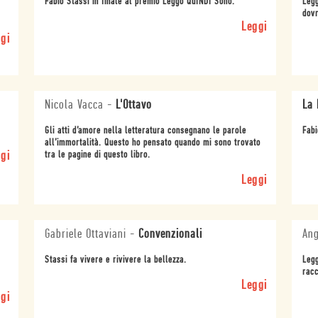
Fabio Stassi in finale al premio Leggo QuINDI Sono.
Legg
dovr
Leggi
gi
Nicola Vacca
-
L'Ottavo
La 
Gli atti d’amore nella letteratura consegnano le parole
Fabi
all’immortalità. Questo ho pensato quando mi sono trovato
gi
tra le pagine di questo libro.
Leggi
Gabriele Ottaviani
-
Convenzionali
Ang
Stassi fa vivere e rivivere la bellezza.
Legg
racc
Leggi
gi