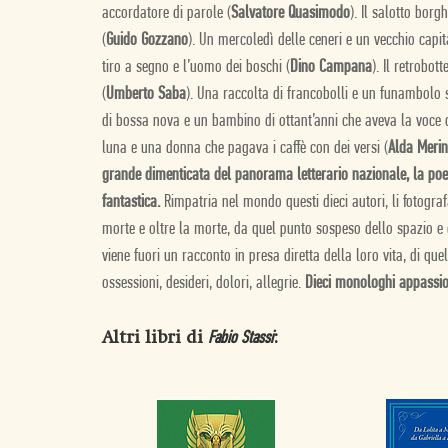
accordatore di parole (
Salvatore Quasimodo
). Il salotto borg
(
Guido Gozzano
). Un mercoledì delle ceneri e un vecchio capita
tiro a segno e l’uomo dei boschi (
Dino Campana
). Il retrobot
(
Umberto Saba
). Una raccolta di francobolli e un funambolo s
di bossa nova e un bambino di ottant’anni che aveva la voce 
luna e una donna che pagava i caffè con dei versi (
Alda Merin
grande dimenticata del panorama letterario nazionale, la po
fantastica.
Rimpatria nel mondo questi dieci autori, li fotogra
morte e oltre la morte, da quel punto sospeso dello spazio e 
viene fuori un racconto in presa diretta della loro vita, di que
ossessioni, desideri, dolori, allegrie.
Dieci monologhi appassion
Altri libri di
:
Fabio Stassi