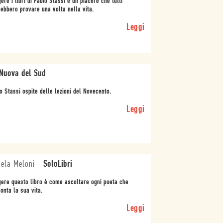
ere i libri di Fabio Stassi è un piacere che tutti
ebbero provare una volta nella vita.
Leggi
Nuova del Sud
o Stassi ospite delle lezioni del Novecento.
Leggi
ela Meloni
-
SoloLibri
ere questo libro è come ascoltare ogni poeta che
onta la sua vita.
Leggi