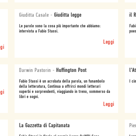
Giuditta Casale
-
Giuditta legge
il 
Le parole sono la cosa più importante che abbiamo:
Fabi
intervista a Fabio Stassi.
poes
Leggi
gi
Darwin Pastorin
-
Huffington Post
l'A
Fabio Stassi è un acrobata della parola, un funambolo
I ci
della letteratura, Continua a offrirci mondi letterari
gi
superbi e sorprendenti, viaggiando in treno, sommerso da
libri e sogni.
Leggi
La Gazzetta di Capitanata
Pie