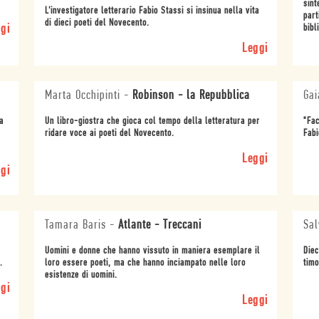
sint
L'investigatore letterario Fabio Stassi si insinua nella vita
part
di dieci poeti del Novecento.
gi
bibl
Leggi
Marta Occhipinti
-
Robinson - la Repubblica
Gai
a
Un libro-giostra che gioca col tempo della letteratura per
"Fac
ridare voce ai poeti del Novecento.
Fabi
Leggi
gi
Tamara Baris
-
Atlante - Treccani
Sal
Uomini e donne che hanno vissuto in maniera esemplare il
Diec
.
loro essere poeti, ma che hanno inciampato nelle loro
timo
esistenze di uomini.
gi
Leggi