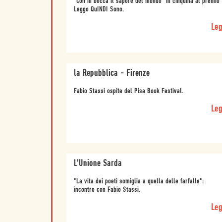
"Con in bocca il sapore del mondo" in cinquina al premio
Leggo QuINDI Sono.
Leg
la Repubblica - Firenze
Fabio Stassi ospite del Pisa Book Festival.
Leg
L'Unione Sarda
"La vita dei poeti somiglia a quella delle farfalle":
incontro con Fabio Stassi.
Leg