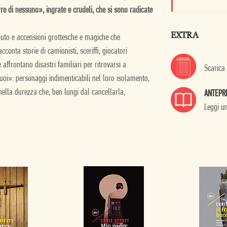
erre di nessuno», ingrate e crudeli, che si sono radicate
EXTRA
uto e accensioni grottesche e magiche che
cconta storie di camionisti, sceriffi, giocatori
 affrontano disastri familiari per ritrovarsi a
Scarica
tuoi»: personaggi indimenticabili nel loro isolamento,
nella durezza che, ben lungi dal cancellarla,
ANTEPR
Leggi u