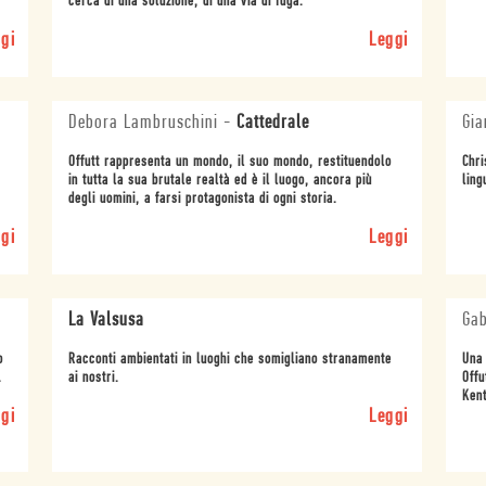
cerca di una soluzione, di una via di fuga.
gi
Leggi
Debora Lambruschini
-
Cattedrale
Gia
Offutt rappresenta un mondo, il suo mondo, restituendolo
Chri
in tutta la sua brutale realtà ed è il luogo, ancora più
ling
degli uomini, a farsi protagonista di ogni storia.
gi
Leggi
La Valsusa
Gab
o
Racconti ambientati in luoghi che somigliano stranamente
Una 
.
ai nostri.
Offu
Ken
gi
Leggi