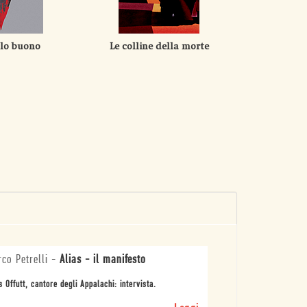
ello buono
Le colline della morte
Di se
co Petrelli
-
Alias - il manifesto
s Offutt, cantore degli Appalachi: intervista.