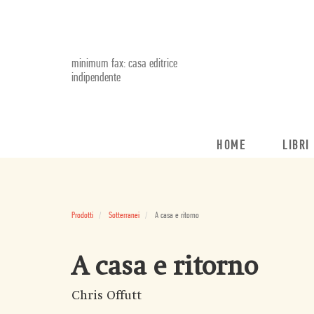
minimum fax: casa editrice
indipendente
HOME
LIBRI
Prodotti
Sotterranei
A casa e ritorno
A casa e ritorno
Chris Offutt