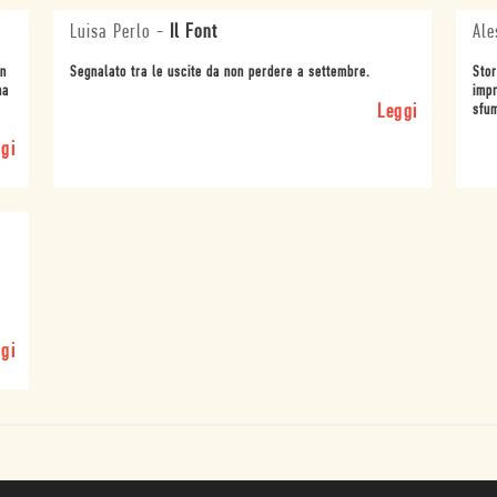
Luisa Perlo
-
Il Font
Ale
in
Segnalato tra le uscite da non perdere a settembre.
Stor
na
impr
Leggi
sfum
gi
gi