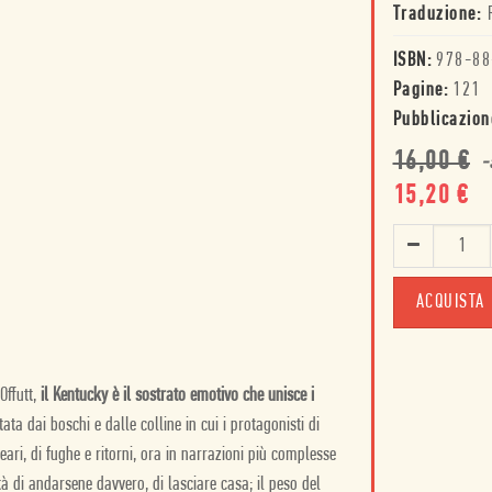
Traduzione:
ISBN:
978-88
Pagine:
121
Pubblicazion
16,00
€
-
15,20
€
ACQUISTA
Offutt,
il Kentucky è il sostrato emotivo che unisce i
ata dai boschi e dalle colline in cui i protagonisti di
neari, di fughe e ritorni, ora in narrazioni più complesse
lità di andarsene davvero, di lasciare casa; il peso del