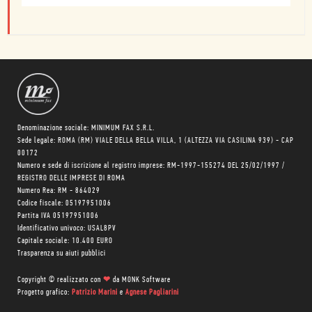
Denominazione sociale: MINIMUM FAX S.R.L.
Sede legale: ROMA (RM) VIALE DELLA BELLA VILLA, 1 (ALTEZZA VIA CASILINA 939) - CAP
00172
Numero e sede di iscrizione al registro imprese: RM-1997-155274 DEL 25/02/1997 /
REGISTRO DELLE IMPRESE DI ROMA
Numero Rea: RM - 864029
Codice fiscale: 05197951006
Partita IVA 05197951006
Identificativo univoco: USAL8PV
Capitale sociale: 10.400 EURO
Trasparenza su aiuti pubblici
Copyright © realizzato con
❤
da
MONK Software
Progetto grafico:
Patrizio Marini
e
Agnese Pagliarini