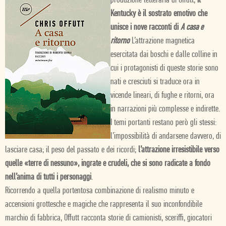
produzione letteraria di Offutt,
il
Kentucky è il sostrato emotivo che
unisce i nove racconti di
A casa e
ritorno
L’attrazione magnetica
esercitata dai boschi e dalle colline in
cui i protagonisti di queste storie sono
nati e cresciuti si traduce ora in
vicende lineari, di fughe e ritorni, ora
in narrazioni più complesse e indirette.
I temi portanti restano però gli stessi:
l’impossibilità di andarsene davvero, di
lasciare casa; il peso del passato e dei ricordi;
l’attrazione irresistibile verso
quelle «terre di nessuno», ingrate e crudeli, che si sono radicate a fondo
nell’anima di tutti i personaggi
.
Ricorrendo a quella portentosa combinazione di realismo minuto e
accensioni grottesche e magiche che rappresenta il suo inconfondibile
marchio di fabbrica, Offutt racconta storie di camionisti, sceriffi, giocatori