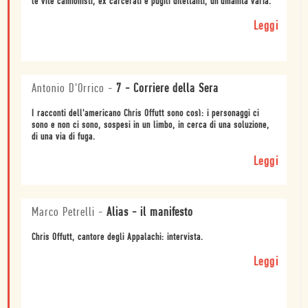
le vite camionisti, ex carcerati e pugili dilettanti, un'umanità varia.
Leggi
Antonio D'Orrico
-
7 - Corriere della Sera
I racconti dell'americano Chris Offutt sono così: i personaggi ci
sono e non ci sono, sospesi in un limbo, in cerca di una soluzione,
di una via di fuga.
Leggi
Marco Petrelli
-
Alias - il manifesto
Chris Offutt, cantore degli Appalachi: intervista.
Leggi