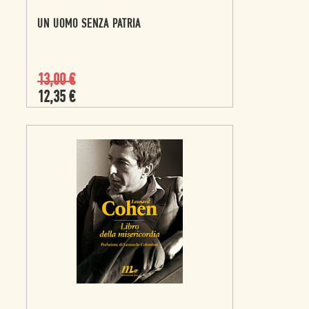
UN UOMO SENZA PATRIA
13,00
€
12,35
€