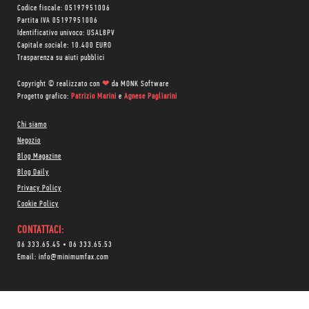
Codice fiscale: 05197951006
Partita IVA 05197951006
Identificativo univoco: USAL8PV
Capitale sociale: 10.400 EURO
Trasparenza su aiuti pubblici
Copyright © realizzato con
❤
da
MONK Software
Progetto grafico:
Patrizio Marini
e
Agnese Pagliarini
Chi siamo
Negozio
Blog Magazine
Blog Daily
Privacy Policy
Cookie Policy
CONTATTACI:
06 333.65.45
•
06 333.65.53
Email:
info@minimumfax.com