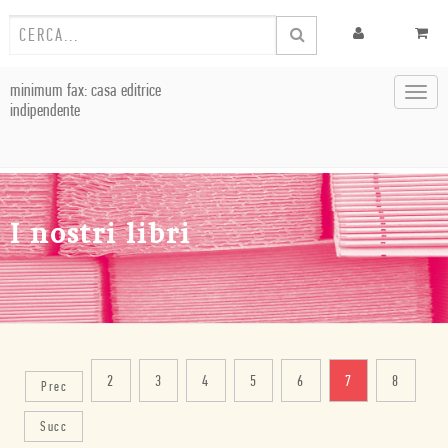
minimum fax: casa editrice
Toggl
indipendente
navig
I nostri libri
2
3
4
5
6
7
8
Prec
Succ