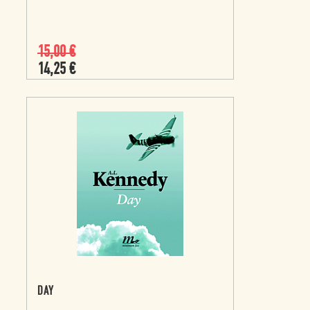
15,00
€
14,25
€
DAY