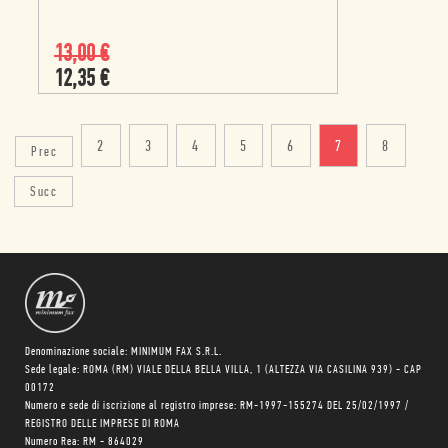
13,00
€
12,35
€
2
3
4
5
6
7
8
Prec
Succ
Denominazione sociale: MINIMUM FAX S.R.L.
Sede legale: ROMA (RM) VIALE DELLA BELLA VILLA, 1 (ALTEZZA VIA CASILINA 939) - CAP
00172
Numero e sede di iscrizione al registro imprese: RM-1997-155274 DEL 25/02/1997 /
REGISTRO DELLE IMPRESE DI ROMA
Numero Rea: RM - 864029