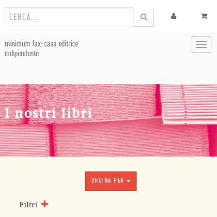
minimum fax: casa editrice
Toggl
indipendente
navig
I nostri libri
ORDINA PER
Filtri