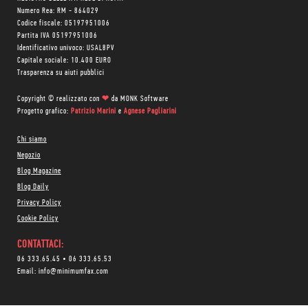
Numero Rea: RM - 864029
Codice fiscale: 05197951006
Partita IVA 05197951006
Identificativo univoco: USAL8PV
Capitale sociale: 10.400 EURO
Trasparenza su aiuti pubblici
Copyright © realizzato con
❤
da
MONK Software
Progetto grafico:
Patrizio Marini
e
Agnese Pagliarini
Chi siamo
Negozio
Blog Magazine
Blog Daily
Privacy Policy
Cookie Policy
CONTATTACI:
06 333.65.45
•
06 333.65.53
Email:
info@minimumfax.com