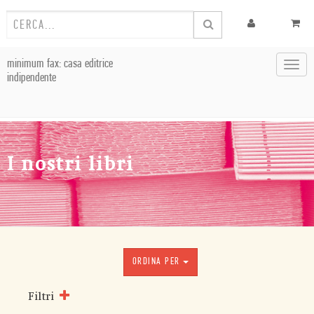
minimum fax: casa editrice
Toggl
indipendente
navig
I nostri libri
ORDINA PER
Filtri