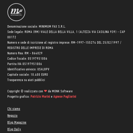
Denominazione sociale: MINIMUM FAX S.R.L.
Sede legale: ROMA (RM) VIALE DELLA BELLA VILLA, 1 (ALTEZZA VIA CASILINA 939) - CAP
00172
Numero e sede di iscrizione al registro imprese: RM-1997-155274 DEL 25/02/1997 /
REGISTRO DELLE IMPRESE DI ROMA
Numero Rea: RM - 864029
Codice fiscale: 05197951006
Partita IVA 05197951006
Identificativo univoco: USAL8PV
Capitale sociale: 10.400 EURO
Trasparenza su aiuti pubblici
Copyright © realizzato con
❤
da
MONK Software
Progetto grafico:
Patrizio Marini
e
Agnese Pagliarini
Chi siamo
Negozio
Blog Magazine
Blog Daily