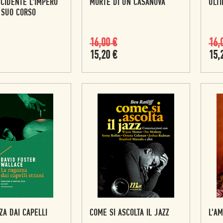
CIDENTE L'IMPERO
MORTE DI UN CASANOVA
ULTI
L SUO CORSO
16,00
€
16,
15,20
€
15,
ZA DAI CAPELLI
COME SI ASCOLTA IL JAZZ
L'A