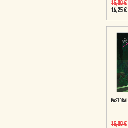
15,00
€
14,25
€
PASTORAL
15,00
€