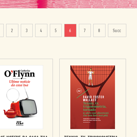
2
3
4
5
6
7
8
Succ