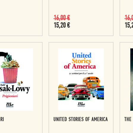
16,00
€
16,
15,20
€
15,
RI
UNITED STORIES OF AMERICA
THE