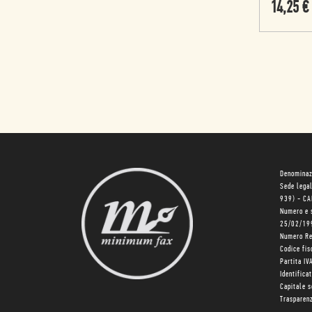
14,25
€
Denominaz
Sede lega
939) - C
Numero e 
25/02/19
Numero R
Codice fi
Partita I
Identifica
Capitale 
Trasparenz