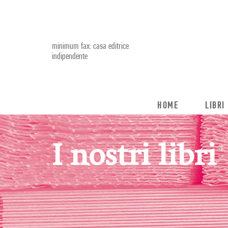
minimum fax: casa editrice
indipendente
HOME
LIBRI
I nostri libri