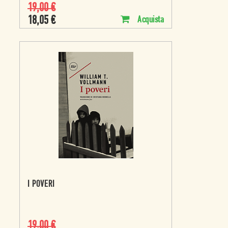
19,00
€
18,05
€
Acquista
I POVERI
19,00
€