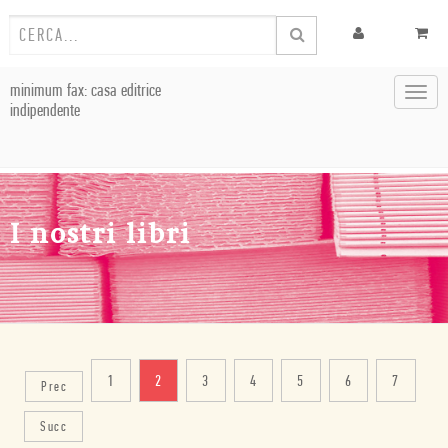
minimum fax: casa editrice
Toggl
indipendente
navig
I nostri libri
1
2
3
4
5
6
7
Prec
Succ