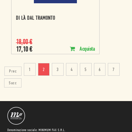
DI LÀ DAL TRAMONTO
18,00
€
17,10
€
Acquista
1
2
3
4
5
6
7
Prec
Succ
Denominazione sociale: MINIMUM FAX S.R.L.