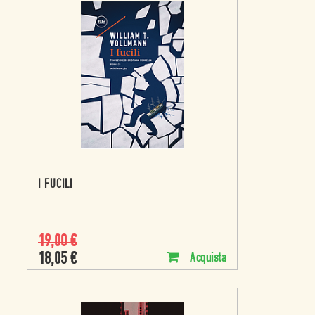
I FUCILI
19,00
€
18,05
€
Acquista