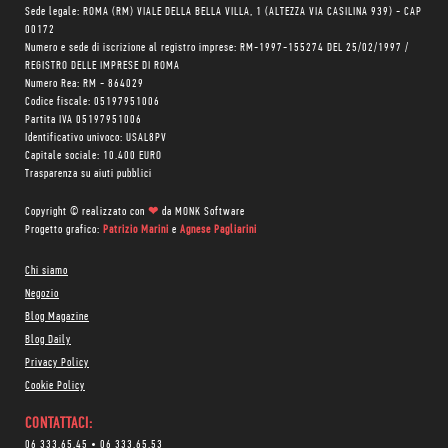
Sede legale: ROMA (RM) VIALE DELLA BELLA VILLA, 1 (ALTEZZA VIA CASILINA 939) - CAP
00172
Numero e sede di iscrizione al registro imprese: RM-1997-155274 DEL 25/02/1997 /
REGISTRO DELLE IMPRESE DI ROMA
Numero Rea: RM - 864029
Codice fiscale: 05197951006
Partita IVA 05197951006
Identificativo univoco: USAL8PV
Capitale sociale: 10.400 EURO
Trasparenza su aiuti pubblici
Copyright © realizzato con
❤
da
MONK Software
Progetto grafico:
Patrizio Marini
e
Agnese Pagliarini
Chi siamo
Negozio
Blog Magazine
Blog Daily
Privacy Policy
Cookie Policy
CONTATTACI:
06 333.65.45
•
06 333.65.53