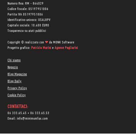
Numero Rea: RM - 864029
Codice fiscale: 05197951006
Partita IVA 05197951006
Identificativo univoco: USAL8PV
Capitale sociale: 10.400 EURO
Trasparenza su aiuti pubblici
Copyright © realizzato con
❤
da
MONK Software
Progetto grafico:
Patrizio Marini
e
Agnese Pagliarini
Chi siamo
Negozio
Blog Magazine
Blog Daily
Privacy Policy
Cookie Policy
CONTATTACI:
06 333.65.45
•
06 333.65.53
Email:
info@minimumfax.com