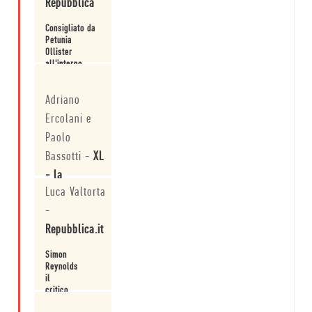
Repubblica
Consigliato da
Petunia
Ollister
all'interno
della rubrica
Leggi
"Book
Adriano
Breakfast".
Ercolani e
Paolo
Bassotti
-
XL
- la
Luca Valtorta
Repubblica
-
Oltre la
Repubblica.it
"Retromania":
intervista a
Simon
Simon
Reynolds,
Reynolds.
Leggi
il
critico
racconta
Leggi