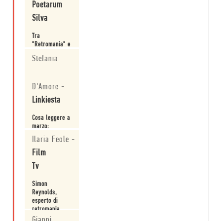
Poetarum
Silva
Tra
"Retromania" e
"Future sex",
Stefania
un racconto
dal Salone di
Leggi
Torino.
D'Amore
-
Linkiesta
Cosa leggere a
marzo:
Retromania di
Ilaria Feole
-
Simon
Reynolds.
Film
Leggi
Tv
Simon
Reynolds,
esperto di
retromania.
Gianni