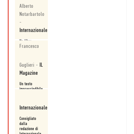
il
Alberto
mondo
di
Notarbartolo
oggi:
"La
-
'retromania'
Internazionale
ha
vinto".
Un libro
L'intervista.
Francesco
fondamentale.
Leggi
Guglieri
-
IL
Magazine
Un testo
imprescindibile.
Leggi
Internazionale
Consigliato
dalla
redazione di