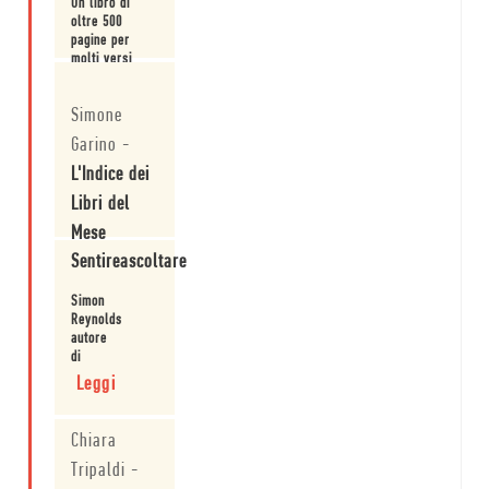
Continueremo
Un libro di
a vivere
oltre 500
oppressi dalla
pagine per
nostalgia
molti versi
oppure la
sorprendente.
Leggi
retromania si
Simone
rivelerà solo
una fase?
Garino
-
L'Indice dei
Libri del
Mese
Sentireascoltare
Fondamentale
saggio.
Simon
Profonda
Reynolds,
riflessione sul
autore
concetto
Leggi
di
postmoderno
"Retromania",
Leggi
di "nostalgia".
annuncia
il
nuovo
Chiara
libro.
Tripaldi
-