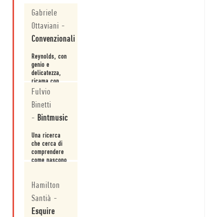
Gabriele
Ottaviani
-
Convenzionali
Reynolds, con
genio e
delicatezza,
ricama con
colori vividi la
Fulvio
Leggi
nostra
Binetti
educazione
sentimentale.
-
Bintmusic
Una ricerca
che cerca di
comprendere
come nascono
e in cosa si
Leggi
trasformano
Hamilton
generi, stili e
tendenze
Santià
-
musicali, ma
non solo.
Esquire