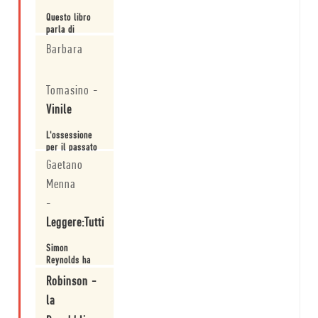
Questo libro
parla di
musica ma
Barbara
sarebbe
davvero
Leggi
riduttivo
Tomasino
-
considerarlo
un libro di
Vinile
musica.
L'ossessione
per il passato
ci annienterà?
Gaetano
Questa la tesi
Menna
di una delle
Leggi
menti più
-
brillanti del
giornalismo
Leggere:Tutti
musicale.
Simon
Reynolds ha
presentato
Robinson -
"Retromania"
al Salone del
la
Leggi
Libro di Torino.