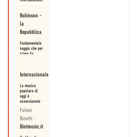
Internazionale.
Leggi
Robinson -
la
Repubblica
Fondamentale
saggio che per
primo ha
analizzato la
mania per gli
Leggi
stili del
Internazionale
passato.
La musica
popolare di
oggi è
ossessionata
dal suo
Leggi
Fulvio
passato, non
si fa che
Binetti
-
citare,
Bintmusic.it
ricordare e
rivisitare.