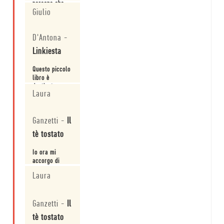
persone che
Giulio
come noi non
sanno da che
Leggi
parte iniziare
D'Antona
-
con la
lavatrice e che
Linkiesta
dobbiamo
metterci a
Questo piccolo
disposizione
libro è
gli uni degli
destinato a
altri, crearci
Laura
diventare un
famiglie
oggetto di
allargate
Leggi
culto.
all'interno ...
Ganzetti
-
Il
tè tostato
Io ora mi
accorgo di
quando sono
Laura
felice.
Leggi
Ganzetti
-
Il
tè tostato