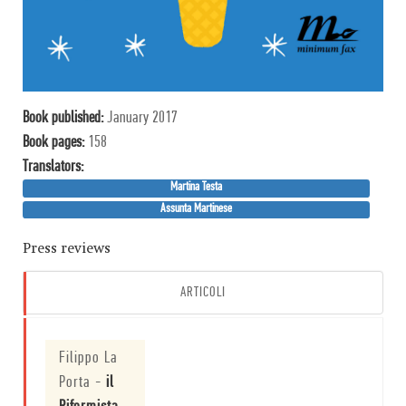
Book published:
January 2017
Book pages:
158
Translator
s
:
Martina Testa
Assunta Martinese
Press reviews
ARTICOLI
Filippo La
Porta
-
il