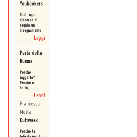
Youbookers
eroe
culturale,
e
Così, ogni
vorrei
discorso ci
che lo
regala un
fosse
insegnamento
per
diverso, ci
Leggi
tutti i
apre gli occhi
lettori.
e sembra,
Questo
pagina dopo
Parla della
scintillante
pagina, volerci
libretto
Russia
avvertire che,
ne è
nascosti dietro
una
ai più piccli
Perché
prova.
dettagli, si può
leggerlo?
nascondere la
Perché è
felicità.
bello,
profondamente
Leggi
leggero,
Francesca
breve,
interessante,
Motta
-
intelligente,
arguto,
Cultweek
caustico,
umoristico.
Perché la
felicità non è