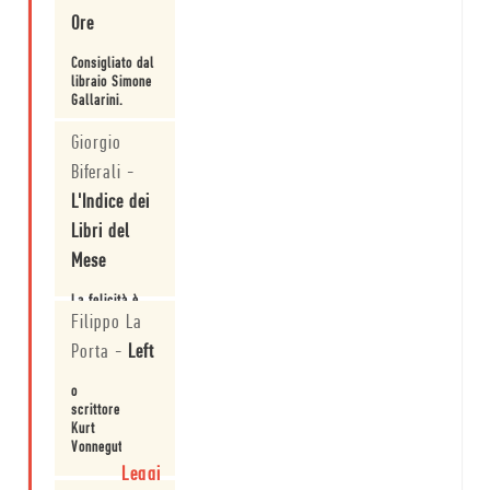
Ore
Consigliato dal
libraio Simone
Gallarini.
Leggi
Giorgio
Biferali
-
L'Indice dei
Libri del
Mese
La felicità è
nelle piccole
Filippo La
cose, bisogna
Porta
-
Left
solo
rendersene
Leggi
o
conto.
scrittore
Kurt
Vonnegut
è il
Leggi
mio