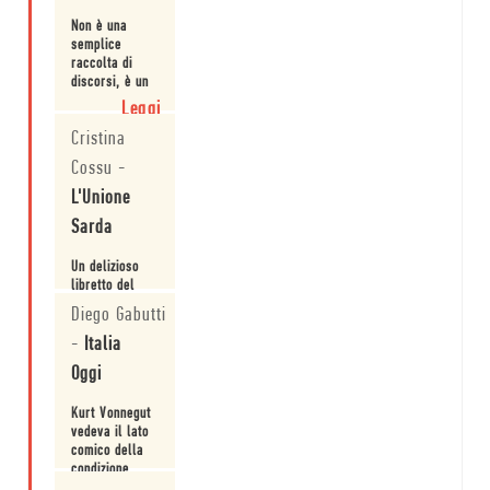
f...
consolatori.
Non è una
semplice
raccolta di
discorsi, è un
libro
Leggi
terapeutico,
Cristina
uniniezione di
positività che
Cossu
-
rifugge toni
consolatori.
L'Unione
Sarda
Un delizioso
libretto del
geniale
Diego Gabutti
maestro.
-
Italia
Leggi
Oggi
Kurt Vonnegut
vedeva il lato
comico della
condizione
umana.