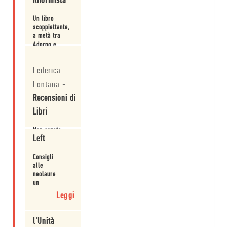
Riformista
Un libro
scoppiettante,
a metà tra
Adorno e
Woody Allen,
Leggi
tra critica
Federica
della società e
gusto della
Fontana
-
battuta.
Recensioni di
Libri
Non avrete
Left
solo
l’impressione
di trovarvi di
Consigli
fronte a un
alle
Leggi
bravo
neolaureate:
scrittore: vi
un
sembrerà
estratto
Leggi
anche di
dalla
essere al
raccolta
cospetto di
di
l'Unità
una sorta di
discorsi