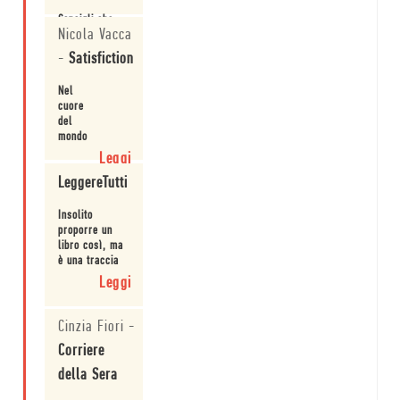
Consigli che
Nicola Vacca
dimostrano
che il primo
-
Satisfiction
amore per
Vonnegut era
Leggi
Nel
la scuola.
cuore
del
mondo
accademico
Leggi
lo
LeggereTutti
scrittore
rovescia
ogni
Insolito
canone,
proporre un
smaschera
libro così, ma
tutti i
è una traccia
luoghi
originale,
Leggi
comuni
caratteristica
e si
della casa
rivolge
editrice.
Cinzia Fiori
-
ai
giovani
Corriere
che si
della Sera
apprestano
a