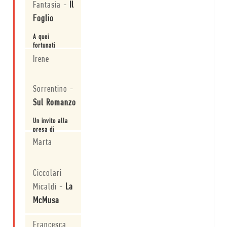
Fantasia
-
Il
Foglio
A quei
fortunati
studenti di
Irene
allora e a noi
lettori di oggi
Leggi
Vonnegut ha
Sorrentino
-
regalato e
regala
Sul Romanzo
aforismi,
ricordi, idee, e
Un invito alla
riflessioni più
presa di
che attuali. E
consapevolezza
gliene siamo
Marta
della felicità e
grati.
spesso è
Leggi
proprio quella
Ciccolari
che ci manca.
Micaldi
-
La
McMusa
Lucido,
Francesca