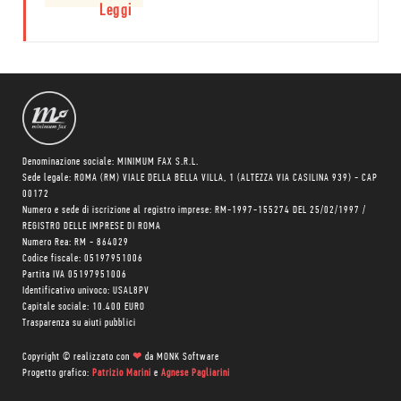
tra i più
lettore, non è
Leggi
difficili da
mica facile!
tradurre nella
pratica
quotidiana.
Denominazione sociale: MINIMUM FAX S.R.L.
Sede legale: ROMA (RM) VIALE DELLA BELLA VILLA, 1 (ALTEZZA VIA CASILINA 939) - CAP
00172
Numero e sede di iscrizione al registro imprese: RM-1997-155274 DEL 25/02/1997 /
REGISTRO DELLE IMPRESE DI ROMA
Numero Rea: RM - 864029
Codice fiscale: 05197951006
Partita IVA 05197951006
Identificativo univoco: USAL8PV
Capitale sociale: 10.400 EURO
Trasparenza su aiuti pubblici
Copyright © realizzato con
❤
da
MONK Software
Progetto grafico:
Patrizio Marini
e
Agnese Pagliarini