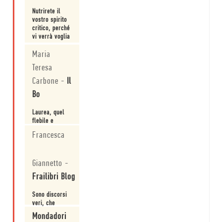
Voi vi sentite
così?
Nutrirete il
vostro spirito
critico, perché
vi verrà voglia
di approfindire
Leggi
Maria
alcune cose e
farete un bel
Teresa
regalo alla
vostra anima.
Carbone
-
Il
Bo
Laurea, quel
flebile e
tardivo rito di
Francesca
passaggio-
Leggi
Giannetto
-
Frailibri Blog
Sono discorsi
veri, che
vengono dal
Mondadori
cuore e