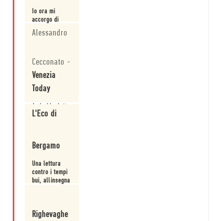
Io ora mi
accorgo di
quando sono
Alessandro
felice.
Leggi
Cecconato
-
Venezia
Today
Andrebbe letto
L'Eco di
un po' da tutti.
Leggi
Bergamo
Una lettura
contro i tempi
bui, allinsegna
della libertà di
pensiero ma
Leggi
anche dello
Righevaghe
spirito critico.