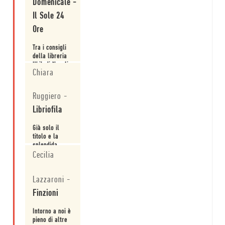
Domenicale -
di lottare.
Il Sole 24
Ore
Tra i consigli
della libreria
Ubik di Napoli.
Chiara
Leggi
Ruggiero
-
Libriofila
Già solo il
titolo e la
splendida
copertina
Cecilia
meriterebbero
Leggi
una standing
Lazzaroni
-
ovation a
priori.
Finzioni
Intorno a noi è
pieno di altre