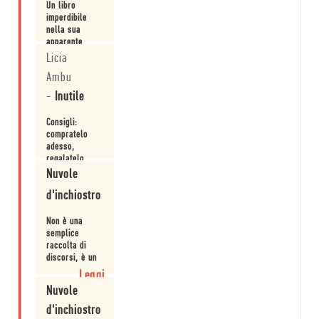
Un libro
entrare
imperdibile
nella
nella sua
vita
apparente
adulta
leggerezza.
invitandoli
Licia
Leggi
a
Ambu
essere
sempre
-
Inutile
fier...
Consigli:
compratelo
adesso,
regalatelo,
fatevelo
Nuvole
Leggi
prestare,
d'inchiostro
fotocopiate
una sola
pagina e
Non è una
diffondetela
semplice
alla fermata
raccolta di
dellautobus,
discorsi, è un
annotatelo su
libro
Leggi
foglietti sparsi
terapeutico,
Nuvole
da infilarvi in
uniniezione di
borsa o
positività che
d'inchiostro
attaccare sul
rifugge toni