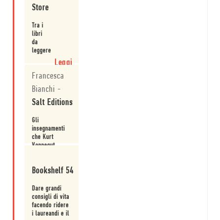
dallesperienza
Store
Leggi
e che
soprattutto
Tra i
parlano
libri
direttamente,
da
guardando
leggere
negli occhi uno
in
Leggi
per uno, ai
vacanza
giovani che si
Francesca
consigliati
affacciano alla
dallo
Bianchi
-
vita.
staff
di
Salt Editions
Mondadori
Store
Gli
insegnamenti
che Kurt
Vonnegut
cerca di
Leggi
tramandare
Bookshelf 54
alle nuove
generazioni
sono
Dare grandi
apparentemente
consigli di vita
semplicissimi
facendo ridere
e, per questo,
i laureandi e il