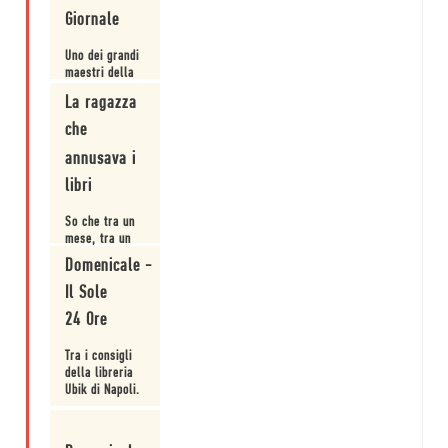
dove siamo più
Giornale
spietati?
Uno dei grandi
maestri della
letteratura del
La ragazza
'900, capace
come pochi di
che
Leggi
un crossover
annusava i
narrativo che
non l'hai mai
libri
rinchiuso nella
gabbia di
So che tra un
genere.
mese, tra un
anno, o forse
Domenicale -
due, avrò
bisogno di
Il Sole
Leggi
sfogliarne le
24 Ore
pagine e di
rileggere frasi
Tra i consigli
che mi hanno
della libreria
ricordato la
Ubik di Napoli.
meravigliosa
bellezza per
Leggi
cui vale
ancora la pena