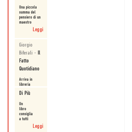
guida che, con
di Kurt
Una piccola
le sue parole,
Vonnegut.
summa del
continua a
pensiero di un
ricordarci di
maestro
non mollare
geniale e
ma...
Leggi
irriverente
della
letteratura del
Giorgio
900.
Biferali
-
Il
Fatto
Quotidiano
Arriva in
libreria
l'edizione
Di Più
ampliata dei
discorsi di
Leggi
Un
Vonnegut.
libro
consigliato
a tutti
perché
Leggi
regala