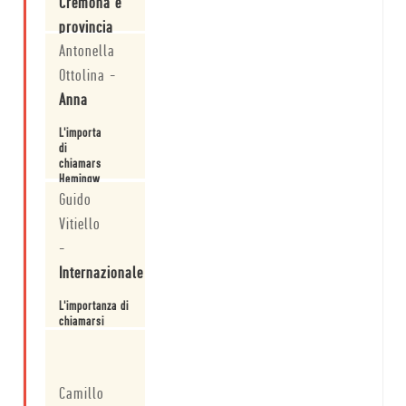
Cremona e
provincia
Antonella
Minimum fax
Ottolina
-
pubblica
L'importanza di
Anna
chiamarsi
Hemingway
Leggi
L'importanza
di
chiamarsi
Hemingway
Guido
Leggi
Vitiello
-
Internazionale
L'importanza di
chiamarsi
Hemingway
Leggi
Camillo