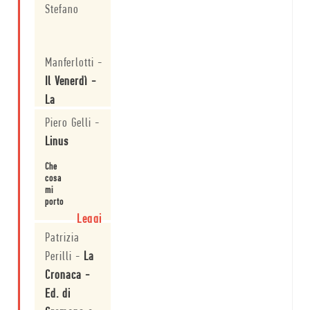
grazia
Stefano
dell'eroe
Leggi
Manferlotti
-
Il Venerdì -
La
Repubblica
Piero Gelli
-
Linus
Hemingway
visto da un
Che
collega
cosa
mi
Leggi
porto
in
Leggi
vacanza?
Patrizia
Perilli
-
La
Cronaca -
Ed. di