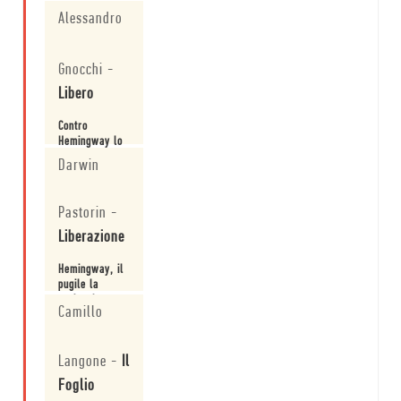
canaglia".Parola
Alessandro
di Anthony
Burgess.
Leggi
Gnocchi
-
Libero
Contro
Hemingway lo
sbruffone.
Darwin
Leggi
Pastorin
-
Liberazione
Hemingway, il
pugile la
nazionale
Camillo
dell'82
Leggi
Langone
-
Il
Foglio