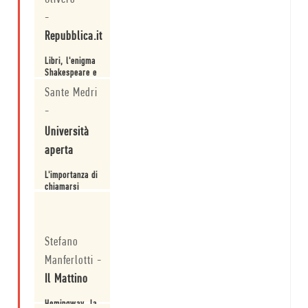
-
Repubblica.it
Libri, l'enigma
Shakespeare e
altre vite
Sante Medri
straordinarie
-
Leggi
Università
aperta
L'importanza di
chiamarsi
Hemingway
Leggi
Stefano
Manferlotti
-
Il Mattino
Hemingway, la