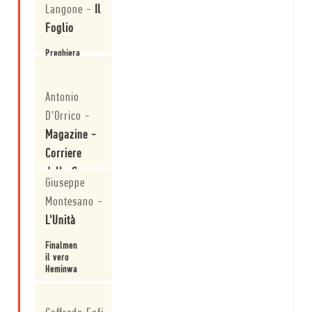
Langone
-
Il
Foglio
Preghiera
Leggi
Antonio
D'Orrico
-
Magazine -
Corriere
della Sera
Giuseppe
L'importanza di
Montesano
-
chiamarsi
L'Unità
Hemingway
Leggi
Finalmente,
il vero
Heminway
Leggi