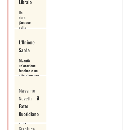
Libraio
firmato da
Leggi
Luciano
Bianciardi e
Un
Carlo Cassola.
duro
j’accuse
sulle
condizioni
Leggi
di
L'Unione
lavoro
dei
Sarda
minatori:
segna
Diventò
uno
un'orazione
spartiacque
funebre e un
nella
atto d'accusa.
vita di
Bianciardi.
Leggi
Massimo
Novelli
-
il
Fatto
Quotidiano
La Maremma
Gianluca