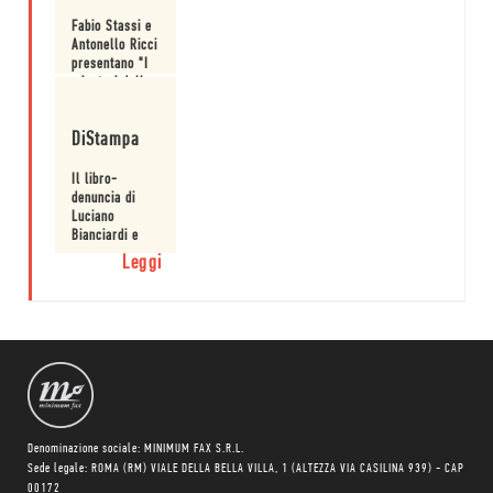
Fabio Stassi e
Antonello Ricci
presentano "I
minatori della
Maremma" a
Leggi
Viterbo.
DiStampa
Il libro-
denuncia di
Luciano
Bianciardi e
Carlo Cassola.
Leggi
Denominazione sociale: MINIMUM FAX S.R.L.
Sede legale: ROMA (RM) VIALE DELLA BELLA VILLA, 1 (ALTEZZA VIA CASILINA 939) - CAP
00172