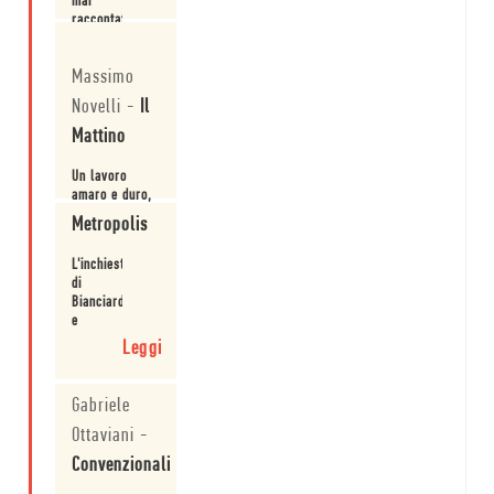
mai
raccontato
gli
Leggi
ultimi
Massimo
chiamandoli
per
Novelli
-
Il
nome.
Mattino
Un lavoro
amaro e duro,
che aveva al
Metropolis
centro la
tragedia di
Leggi
L'inchiesta
Ribolla, in
di
Maremma.
Bianciardi
e
Cassola
Leggi
a
partire
dall'incidente
Gabriele
di
Ottaviani
-
Ribolla
del
Convenzionali
1954.