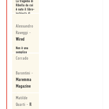
La tragedia di
attualità.
Ribolla da cui
è nato il libro-
inchiesta di
Luciano
Leggi
Bianciardi e
Alessandro
Carlo Cassola.
Raveggi
-
Wired
Non è una
semplice
inchiesta sulle
Corrado
condizioni
terribili dei
Leggi
lavoratori: è
Barontini
-
insieme un
dettagliato
Maremma
trattato
storico-
Magazine
sociale sulla
Maremma e le
È tornato in
Matilde
sue lotte.
libreria lo
storico
Quarti
-
Il
pamphlet