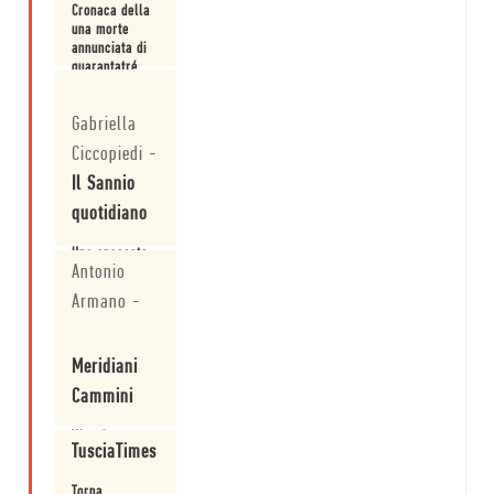
Cronaca della
una morte
annunciata di
quarantatré
uomini.
Leggi
Gabriella
Ciccopiedi
-
Il Sannio
quotidiano
Uno spaccato
Antonio
storico e
letterario di
Armano
-
estrema
importanza.
Leggi
Meridiani
Cammini
Viaggio
TusciaTimes
attraverso le
dolorose
Torna
memorie delle