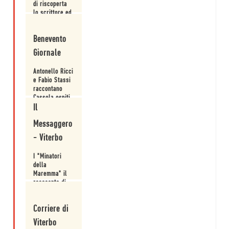
di riscoperta
all’istanza
lo scrittore ed
informativa.
editor Fabio
Leggi
Stassi
Benevento
(viterbese di
adozione) che
Giornale
ha affidato la
responsabilità
Antonello Ricci
della
e Fabio Stassi
postfazione ad
raccontano
Antonello
Cassola ospiti
Ricci.
della rassegna
Il
Leggi
Stregonerie.
Messaggero
- Viterbo
I "Minatori
della
Maremma" il
resoconto di
una tragedia.
Leggi
Corriere di
Viterbo