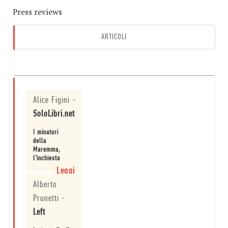
Press reviews
ARTICOLI
AUDIO
Alice Figini
-
SoloLibri.net
I minatori
della
Maremma,
l’inchiesta
svolta da
Leggi
Luciano
Alberto
Bianciardi e
Carlo Cassola
Prunetti
-
dal 1952 al
1954, si rivela
Left
come un’opera
di drammatica