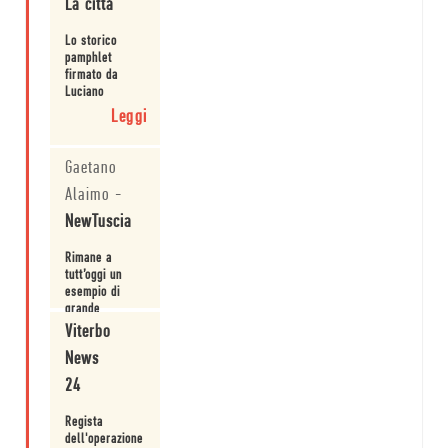
La città
Lo storico
pamphlet
firmato da
Luciano
Bianciardi e
Leggi
Carlo Cassola.
Gaetano
Alaimo
-
NewTuscia
Rimane a
tutt’oggi un
esempio di
grande
giornalismo
Viterbo
Leggi
narrativo:
News
poiché in
nessun punto,
24
in essi, si
sacrica la
Regista
potenza
dell'operazione
letteraria