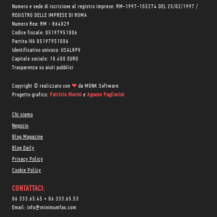
Numero e sede di iscrizione al registro imprese: RM-1997-155274 DEL 25/02/1997 /
REGISTRO DELLE IMPRESE DI ROMA
Numero Rea: RM - 864029
Codice fiscale: 05197951006
Partita IVA 05197951006
Identificativo univoco: USAL8PV
Capitale sociale: 10.400 EURO
Trasparenza su aiuti pubblici
Copyright © realizzato con
❤
da
MONK Software
Progetto grafico:
Patrizio Marini
e
Agnese Pagliarini
Chi siamo
Negozio
Blog Magazine
Blog Daily
Privacy Policy
Cookie Policy
CONTATTACI:
06 333.65.45
•
06 333.65.53
Email:
info@minimumfax.com