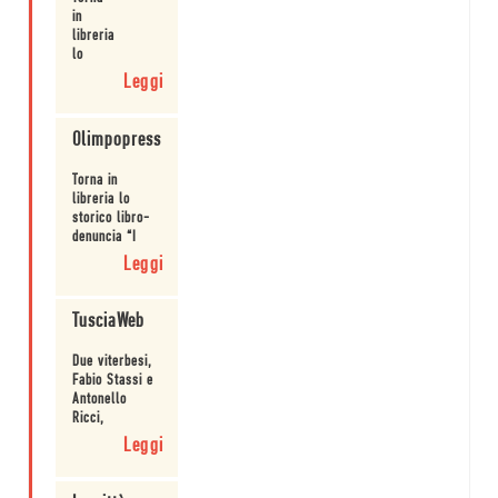
in
miniere.
Leggi
libreria
lo
storico
Leggi
pamphlet
firmato
da
Olimpopress
Luciano
Bianciardi
Torna in
e
libreria lo
Carlo
storico libro-
Cassola.
denuncia “I
minatori della
Leggi
Maremma”.
TusciaWeb
Due viterbesi,
Fabio Stassi e
Antonello
Ricci,
riportano in
Leggi
libreria "I
minatori della
Maremma".