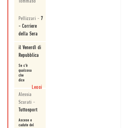
Tommaso
modo
interessante
Leggi
con la storia
Pellizzari
-
7
novecentesca
europea.
- Corriere
della Sera
Un saggio
il Venerdì di
straordinario,
considerato
Repubblica
uno dei
capisaldi del
Leggi
Se c'è
new football
qualcosa
writing.
che
dice
molto
Leggi
dell'anima
Alessia
di un
Paese
Scurati
-
è il
Tuttosport
calcio.
Ascese e
cadute del