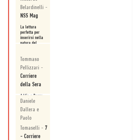
Belardinelli
-
NSS Mag
La lettura
perfetta per
inserirsi nella
natura del
calcio
Leggi
olandese
Tommaso
passando
attraverso le
Pellizzari
-
sue
fondamenta
Corriere
sportive, ma
della Sera
anche
dall’evoluzione
Addio a Barry
della cultura
Daniele
Hulshoff, il
olandese.
pilastro
Dallera e
dell'Ajax di
Cruyff.
Paolo
Leggi
Tomaselli
-
7
- Corriere