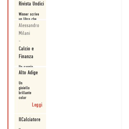
Rivista Undici
Winner scrive
un libro che
parte dal
Alessandro
pallone, ma ci
Milani
dà alcune
Leggi
importanti
-
lezioni di
Calcio e
architettura, di
democrazia, di
Finanza
bellezza, di
accoglienza, di
Un saggio
coralità e di
straordinario.
Alto Adige
uomini fuori
dal coro, di
Leggi
arroganza e di
Un
...
gioiello
brillante
color
arancione.
Leggi
IlCalciatore