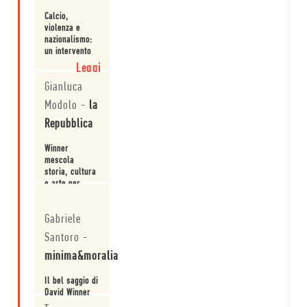
Calcio,
violenza e
nazionalismo:
un intervento
di David
Leggi
Winner.
Gianluca
Modolo
-
la
Repubblica
Winner
mescola
storia, cultura
e arte per
farci scoprire
Leggi
la nascita del
Gabriele
totaalvoetbal,
il Calcio
Santoro
-
Totale: dagli
inizi alla sua
minima&moralia
esplosione fino
alla sua
Il bel saggio di
influenza sul
David Winner
gioco di oggi.
si intreccia in