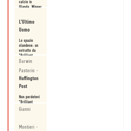
calcio in
Olanda. Winner
racconta i
Leggi
protagonisti di
L'Ultimo
una storia
unica
Uomo
determinata
dalla finale
Lo spazio
mondiale
olandese: un
persa nel
estratto da
1974. Un libro
"Brilliant
totale.
Orange".
Darwin
Leggi
Pastorin
-
Huffington
Post
Non perdetevi
"Brilliant
Orange", è un
Gianni
piccolo
capolavoro.
Leggi
Montieri
-