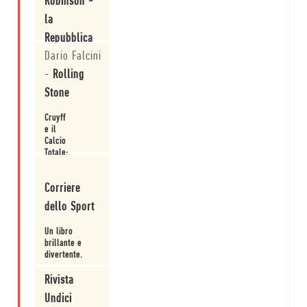
Robinson -
la
Repubblica
Dario Falcini
Cruyff è
-
Rolling
Mondrian:
intervista a
Stone
David Winner.
Leggi
Cruyff
e il
Calcio
Totale:
intervista
Leggi
a
Corriere
David
Winner.
dello Sport
Un libro
brillante e
divertente.
Leggi
Rivista
Undici