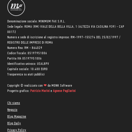
Denominazione sociale: MINIMUM FAX S.R.L.
Sede legale: ROMA (RM) VIALE DELLA BELLA VILLA, 1 (ALTEZZA VIA CASILINA 939) - CAP
00172
Numero e sede di iscrizione al registro imprese: RM-1997-155274 DEL 25/02/1997 /
REGISTRO DELLE IMPRESE DI ROMA
Numero Rea: RM - 864029
Codice fiscale: 05197951006
Partita IVA 05197951006
Identificativo univoco: USAL8PV
Capitale sociale: 10.400 EURO
Trasparenza su aiuti pubblici
Copyright © realizzato con
❤
da
MONK Software
Progetto grafico:
Patrizio Marini
e
Agnese Pagliarini
Chi siamo
Negozio
Blog Magazine
Blog Daily
Privacy Policy