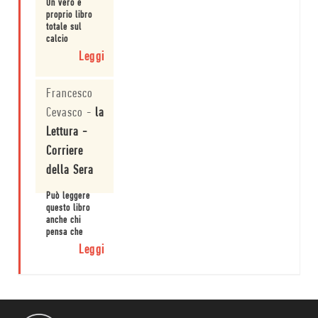
Un vero e
proprio libro
totale sul
calcio
olandese.
Leggi
Francesco
Cevasco
-
la
Lettura -
Corriere
della Sera
Può leggere
questo libro
anche chi
pensa che
l'Ajax sia un
Leggi
detersivo.