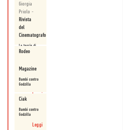
su cosa
Giorgia
significhi
Priolo
-
campare con il
cinema
Rivista
Leggi
del
Cinematografo
Le teorie di
Mamet
Rodeo
Leggi
Magazine
Bambi contro
Godzilla
Leggi
Ciak
Bambi contro
Godzilla
Leggi