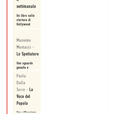
settimanale
Un libro sulle
storture di
Hollywood
Leggi
Massimo
Mostacci
-
Lo Spettatore
Uno sguardo
genaile e
sovversivo
Paola
dietro le
quinte di
Leggi
Dalla
Hollywood
Torre
-
La
Voce del
Popolo
Una riflessione