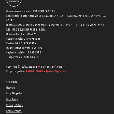
Denominazione sociale: MINIMUM FAX S.R.L.
Sede legale: ROMA (RM) VIALE DELLA BELLA VILLA, 1 (ALTEZZA VIA CASILINA 939) - CAP
00172
Numero e sede di iscrizione al registro imprese: RM-1997-155274 DEL 25/02/1997 /
REGISTRO DELLE IMPRESE DI ROMA
Numero Rea: RM - 864029
Codice fiscale: 05197951006
Partita IVA 05197951006
Identificativo univoco: USAL8PV
Capitale sociale: 10.400 EURO
Trasparenza su aiuti pubblici
Copyright © realizzato con
❤
da
MONK Software
Progetto grafico:
Patrizio Marini
e
Agnese Pagliarini
Chi siamo
Negozio
Blog Magazine
Blog Daily
Privacy Policy
Cookie Policy