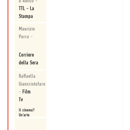
D'Amico
-
TTL - La
Stampa
Rimpiango i
Maurizio
vecchi
Porro
-
magnaccia
Leggi
Corriere
della Sera
Splendori e
Raffaella
misfatti
concepiti a
Giancristofaro
Hollywood
-
Film
Leggi
Tv
Il cinema?
Un'arte
marziale.