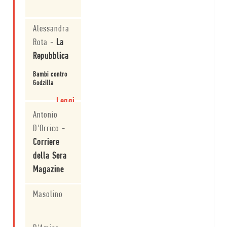
Alessandra
Rota
-
La
Repubblica
Bambi contro
Godzilla
Leggi
Antonio
D'Orrico
-
Corriere
della Sera
Magazine
Bambi contro
Masolino
Godzilla
Leggi