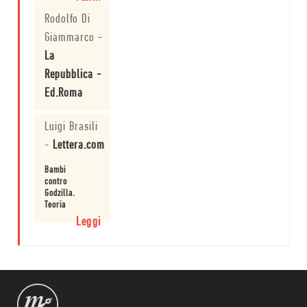
Leggi
Rodolfo Di
Giammarco
-
La
Repubblica -
Ed.Roma
"Perversioni
Luigi Brasili
sessuali".Mamet
offende
-
Lettera.com
ancora.
Leggi
Bambi
contro
Godzilla.
Teoria
e
Leggi
pratica
dell'industria
cinematografica